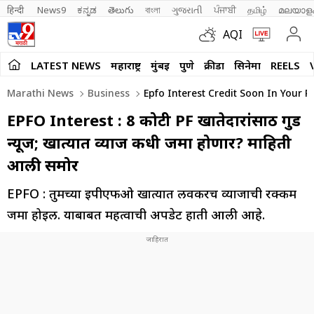
हिन्दी 
News9
ಕನ್ನಡ
తెలుగు
বাংলা
ગુજરાતી
ਪੰਜਾਬੀ
தமிழ்
മലയാള
AQI
LATEST NEWS
महाराष्ट्र
मुंबई
पुणे
क्रीडा
सिनेमा
REELS
Marathi News
Business
Epfo Interest Credit Soon In Your 
EPFO Interest : 8 कोटी PF खातेदारांसाठी गुड
न्यूज; खात्यात व्याज कधी जमा होणार? माहिती
आली समोर
EPFO : तुमच्या ईपीएफओ खात्यात लवकरच व्याजाची रक्कम
जमा होईल. याबाबत महत्वाची अपडेट हाती आली आहे.