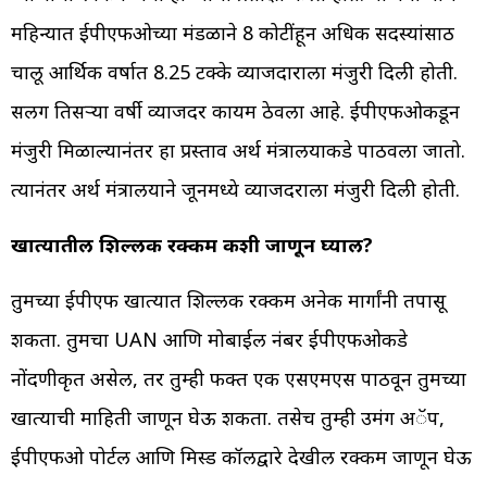
महिन्यात ईपीएफओच्या मंडळाने 8 कोटींहून अधिक सदस्यांसाठी
चालू आर्थिक वर्षात 8.25 टक्के व्याजदाराला मंजुरी दिली होती.
सलग तिसऱ्या वर्षी व्याजदर कायम ठेवला आहे. ईपीएफओकडून
मंजुरी मिळाल्यानंतर हा प्रस्ताव अर्थ मंत्रालयाकडे पाठवला जातो.
त्यानंतर अर्थ मंत्रालयाने जूनमध्ये व्याजदराला मंजुरी दिली होती.
खात्यातील शिल्लक रक्कम कशी जाणून घ्याल?
तुमच्या ईपीएफ खात्यात शिल्लक रक्कम अनेक मार्गांनी तपासू
शकता. तुमचा UAN आणि मोबाईल नंबर ईपीएफओकडे
नोंदणीकृत असेल, तर तुम्ही फक्त एक एसएमएस पाठवून तुमच्या
खात्याची माहिती जाणून घेऊ शकता. तसेच तुम्ही उमंग अॅप,
ईपीएफओ पोर्टल आणि मिस्ड कॉलद्वारे देखील रक्कम जाणून घेऊ