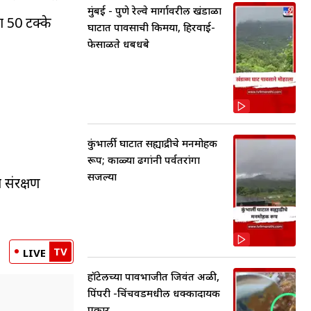
मुंबई - पुणे रेल्वे मार्गावरील खंडाळा
ा 50 टक्के
घाटात पावसाची किमया, हिरवाई-
फेसाळते धबधबे
कुंभार्ली घाटात सह्याद्रीचे मनमोहक
रूप; काळ्या ढगांनी पर्वतरांगा
सजल्या
ा संरक्षण
TV
LIVE
हॉटेलच्या पावभाजीत जिवंत अळी,
पिंपरी -चिंचवडमधील धक्कादायक
प्रकार