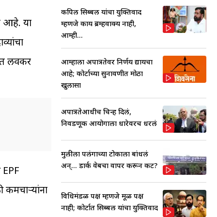
कपिल सिब्बल यांचा युक्तिवाद
े आहे. या
म्हणजे काय ब्रम्हवाक्य नाही,
आम्ही...
व्यांचा
बचत लवकर
आम्हाला अपात्रतेवर निर्णय द्यायचा
आहे; कोर्टाच्या सुनावणीत मोठा
खुलासा
अपात्रतेआधीच चिन्ह दिलं,
निवडणूक आयोगाला धारेवरच धरलं
मुलीला पलंगाच्या टोकाला बांधलं
अन्... डार्क वेबचा वापर करून कट?
्र EPF
 कर्मचाऱ्यांना
विधिमंडळ पक्ष म्हणजे मूळ पक्ष
नाही; कोर्टात सिब्बल यांचा युक्तिवाद