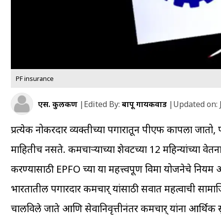
PF insurance
एस. कुलकर्णी
|
Edited By:
बापू गायकवाड
|
Updated on:
प्रत्येक नोकरदार व्यक्तीच्या पगारातून पीएफ कापला जातो, 
माहितीच नसते. कर्मचाऱ्याच्या शेवटच्या 12 महिन्यांच्या वेत
करण्यासाठी EPFO च्या या महत्त्वपूर्ण विमा योजनेचे नियम 
भारतातील पगारदार कर्मचार् यांसाठी सर्वात महत्वाची सामाजि
चालविले जाते आणि सेवानिवृत्तीनंतर कर्मचार् यांना आर्थिक सु