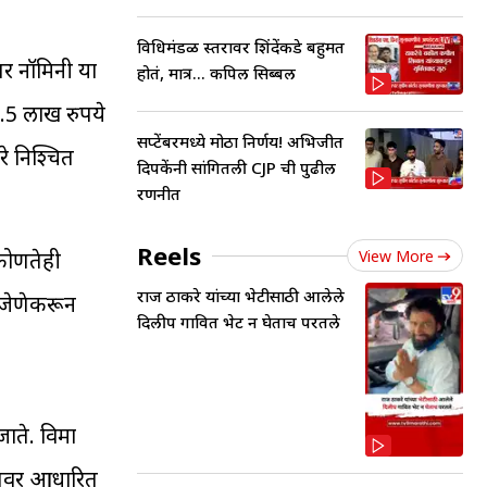
विधिमंडळ स्तरावर शिंदेंकडे बहुमत
तर नॉमिनी या
होतं, मात्र... कपिल सिब्बल
2.5 लाख रुपये
सप्टेंबरमध्ये मोठा निर्णय! अभिजीत
े निश्चित
दिपकेंनी सांगितली CJP ची पुढील
रणनीत
Reels
View More
 कोणतेही
राज ठाकरे यांच्या भेटीसाठी आलेले
, जेणेकरून
दिलीप गावित भेट न घेताच परतले
ाते. विमा
न्सवर आधारित