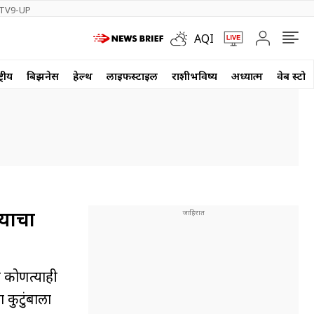
TV9-UP
AQI
्रीय
बिझनेस
हेल्थ
लाईफस्टाईल
राशीभविष्य
अध्यात्म
वेब स्टोर
 याचा
 कोणत्याही
ा कुटुंबाला