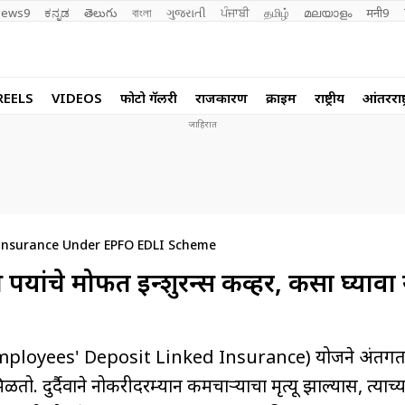
ews9
ಕನ್ನಡ
తెలుగు
বাংলা
ગુજરાતી
ਪੰਜਾਬੀ
தமிழ்
മലയാളം
मनी9
REELS
VIDEOS
फोटो गॅलरी
राजकारण
क्राईम
राष्ट्रीय
आंतरराष्ट
Insurance Under EPFO EDLI Scheme
पयांचे मोफत इन्शुरन्स कव्हर, कसा घ्यावा
(Employees' Deposit Linked Insurance) योजने अंतर्गत
 दुर्दैवाने नोकरीदरम्यान कर्मचाऱ्याचा मृत्यू झाल्यास, त्याच्य