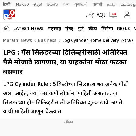
हिन्दी 
News9
ಕನ್ನಡ
తెలుగు
বাংলা
ગુજરાતી
ਪੰਜਾਬੀ
தமிழ்
മലയാള
AQI
LATEST NEWS
महाराष्ट्र
मुंबई
पुणे
क्रीडा
सिनेमा
REELS
Marathi News
Business
Lpg Cylinder Home Delivery Extra C
LPG : गॅस सिलिंडरच्या डिलिव्हरीसाठी अतिरिक्त
पैसे मोजावे लागणार, या ग्राहकांना मोठा फटका
बसणार
LPG Cylinder Rule : 5 किलोच्या सिलेंडरबाबत अनेक गोष्टी
अशा आहेत, ज्या फार कमी लोकांना माहिती असतात. या
सिलेंडरच्या होम डिलिव्हरीसाठी अतिरिक्त शुल्क द्यावे लागते.
याची माहिती जाणून घेऊयात.