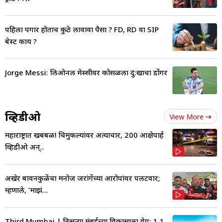
पहिला पगार होताच कुठे लावावा पैसा ? FD, RD वा SIP
बेस्ट काय ?
Jorge Messi: लिओनल मेस्सीवर कोसळला दु:खाचा डोंगर
व्हिडीओ
View More
महाराष्ट्रात खबबळ! चिमुकल्यांवर अत्याचार, 200 आक्षेपार्ह
व्हिडीओ अन्..
अखेर बावनकुळेंचा मनोज जरांगेंच्या आरोपांवर पलटवार;
म्हणाले, 'माझं...
Third Mumbai | तिसऱ्या मुंबईच्या विकासाला वेग; 1.1