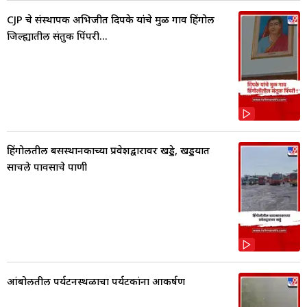
CJP चे संस्थापक अभिजीत दिपके यांचे मुळ गाव हिंगोली
जिल्ह्यातील संतुक पिंपरी...
हिंगोलीतील बसस्थानकाच्या प्रवेशद्वारावर खड्डे, खड्डयात
साचले पावसाचे पाणी
आंबोलीतील पर्यटनस्थळाचा पर्यटकांना आकर्षण