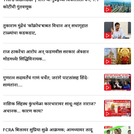
कोटींची गुंतवणूक
तुकाराम मुंढेंचं ‘कॉक्रोच’बाबत विधान अन् सभागृहात
टाळ्यांचा कडकडाट,
राज ठाकरेंचा आरोप अन् फडणवीस सरकार ॲक्शन
मोडमध्ये! सिद्धिविनायक...
गुणरत्न सदावर्तेंचं गाणं चर्चेत; जरांगे पाटलांसह शिंदे-
सामंतांना....
नाशिक सिंहस्थ कुंभमेळा कारभारावर साधू-महंत नाराज?
अचानक... कारण काय?
FCRA बिलावर सुप्रिया सुळे आक्रमक; आमच्यावर लादू