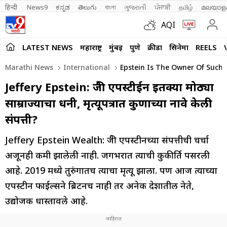
हिन्दी 
News9
ಕನ್ನಡ
తెలుగు
বাংলা
ગુજરાતી
ਪੰਜਾਬੀ
தமிழ்
മലയാള
AQI
LATEST NEWS
महाराष्ट्र
मुंबई
पुणे
क्रीडा
सिनेमा
REELS
Marathi News
International
Epstein Is The Owner Of Such 
Jeffery Epstein: जेफ्री एपस्टीईन इतक्या मोठ्या
साम्राज्याचा धनी, मृत्यूपत्रात कुणाच्या नावे केली
संपत्ती?
Jeffery Epstein Wealth: जेफ्री एपस्टीनच्या संपत्तीची चर्चा
अजूनही कमी झालेली नाही. जगभरात त्याची कुकीर्ति पसरली
आहे. 2019 मध्ये तुरुंगातच त्याचा मृत्यू झाला. पण आज त्याच्या
एपस्टीन फाईल्सने ब्रिटनच नाही तर अनेक देशातील नेते,
उद्योजक धास्तावले आहे.