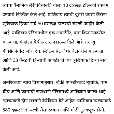
त्याचा वैमानिक लॅरी विसोस्की याला 10 दशलक्ष डॉलरची रक्कम
देण्याचे निश्चित केले आहे. याशिवाय त्याची दुसरी प्रेयसी कॅरीना
शुलियाक हिच्या नावे 50 दशलक्ष डॉलरची संपत्ती जाहीर केली
आहे. याशिवाय पॅरिसमधील एक अपार्टमेंट, पाम किनाऱ्यावरील
मालमत्ता, मॅनहॅटन येथील टाऊनहाऊस दिले आहे. तर न्यू
मॅक्सिकोतील जोरो रेंच, लिटिल सेंट जेम्स बेटावरील मालमत्ता
आणि 33 कॅरेटची हिऱ्याची आंगठी ही पण शुलियाक हिच्या नावे
केली आहे.
अमेरिकेच्या न्याय विभागानुसार, जेफ्री एपस्टीनकडे न्यूयॉर्क, पाम
बीच आणि फ्रान्सची राजधानी पॅरिसमध्ये आलिशान बंगला आहे.
त्याच्याकडे दोन खासगी कॅरेबियन बेटे आहेत. याशिवाय त्याच्याकडे
380 दशलक्ष डॉलरची रोख रक्कम आणि मोठी गुंतवणूक होती.