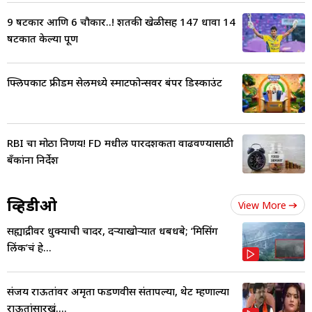
9 षटकार आणि 6 चौकार..! शतकी खेळीसह 147 धावा 14
षटकात केल्या पूर्ण
फ्लिपकार्ट फ्रीडम सेलमध्ये स्मार्टफोन्सवर बंपर डिस्काउंट
RBI चा मोठा निर्णय! FD मधील पारदर्शकता वाढवण्यासाठी
बँकांना निर्देश
व्हिडीओ
View More
सह्याद्रीवर धुक्याची चादर, दऱ्याखोऱ्यात धबधबे; ‘मिसिंग
लिंक’चं हे...
संजय राऊतांवर अमृता फडणवीस संतापल्या, थेट म्हणाल्या
राऊतांसारखं....