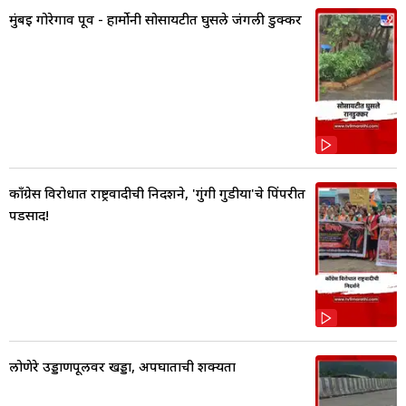
मुंबई गोरेगाव पूर्व - हार्मोनी सोसायटीत घुसले जंगली डुक्कर
काँग्रेस विरोधात राष्ट्रवादीची निदर्शने, 'गुंगी गुडीया'चे पिंपरीत
पडसाद!
लोणेरे उड्डाणपूलवर खड्डा, अपघाताची शक्यता