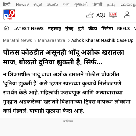
हिन्दी 
News9
ಕನ್ನಡ
తెలుగు
বাংলা
ગુજરાતી
ਪੰਜਾਬੀ
தமிழ்
മലയാള
AQI
LATEST NEWS
महाराष्ट्र
मुंबई
पुणे
क्रीडा
सिनेमा
REELS
Marathi News
Maharashtra
Ashok Kharat Nashik Case Updat
पोलीस कोठडीत असूनही भोंदू अशोक खरातला
माज, बोलतो दुनिया झुकती है, सिर्फ…
नाशिकमधील भोंदू बाबा अशोक खरातने पोलीस चौकशीत
'दुनिया झुकती है' असे म्हणत स्वतःच्या कृत्यांचे निर्लज्जपणे
समर्थन केले आहे. महिलांची फसवणूक आणि अत्याचाराच्या
गुन्ह्यात अडकलेल्या खरातने विज्ञानाच्या ट्रिक्स वापरून लोकांना
कसं गंडवलं, याचाही खुलासा केला आहे.