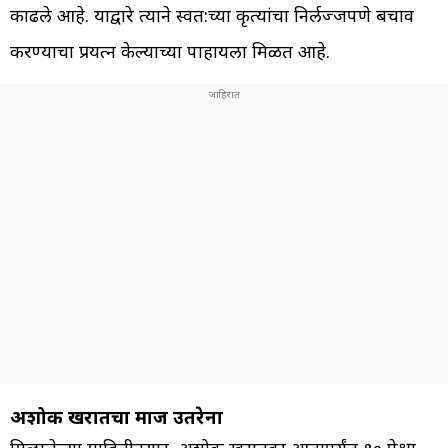
काढले आहे. याद्वारे त्याने स्वत:च्या कृत्यांचा निर्लज्जपणे बचाव
करण्याचा प्रयत्न केल्याच्या पाहायला मिळत आहे.
अशोक खरातचा माज उतरेना
मिळालेल्या माहितीनुसार, अशोक खरातवर आतापर्यंत १० पेक्षा