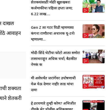
शेतकऱ्यांसाठी मोठी खुशखबर!
कर्जमाफीचा पहिला हप्ता जमा;
6.22 लाख....
ून दाखल
Gen Z ला गटर पिढी म्हणणाऱ्या
ा मोठे आवाहन
कंगना राणौतचा अचानक यू-टर्न!
म्हणाल्या...
मोदी-शिंदे भेटीचा फोटो आला समोर!
तासाभराहून अधिक चर्चा; बैठकीत
नेमकं क
मी असेपर्यंत जरांगेंवर उपोषणाची
वेळ येऊ देणार नाही! लाड यांचा
याची शक्यता
दावा
्याने शेतकरी
हे ठरवणारे तुम्ही कोण? अभिजीत
दीपके थेट पोलीस अधिकाऱ्यावर