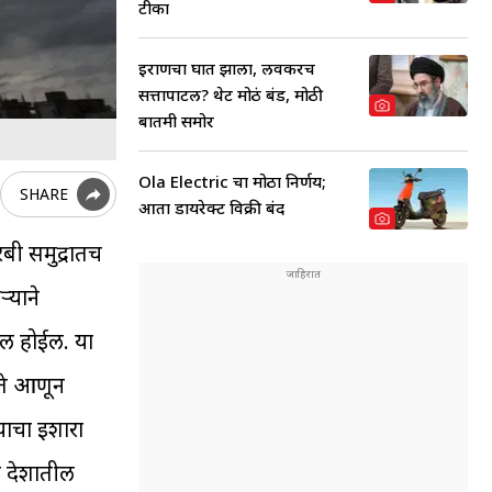
टीका
इराणचा घात झाला, लवकरच
सत्तापाटल? थेट मोठं बंड, मोठी
बातमी समोर
Ola Electric चा मोठा निर्णय;
SHARE
आता डायरेक्ट विक्री बंद
बी समुद्रातच
्याने
खल होईल. या
खते आणून
याचा इशारा
र देशातील