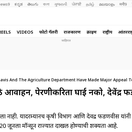
ews9
ಕನ್ನಡ
తెలుగు
বাংলা
ગુજરાતી
ਪੰਜਾਬੀ
தமிழ்
മലയാളം
मनी9
REELS
VIDEOS
फोटो गॅलरी
राजकारण
क्राईम
राष्ट्रीय
आंतरराष्ट
navis And The Agriculture Department Have Made Major Appeal T
ठे आवाहन, पेरणीकरिता घाई नको, देवेंद्र
ा नाही. यादरम्यानच कृषी विभाग आणि देवेंद्र फडणवीस यांनी 
0 जूनला मॉन्सून राज्यात दाखल होण्याची शक्यता आहे.