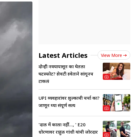
Latest Articles
View More
दोन्ही नवऱ्यापासून का घेतला
घटस्फोट? शेवटी श्वेताने सांगूनच
टाकलं
UPI व्यवहारांवर शुल्काची चर्चा का?
जाणून घ्या संपूर्ण सत्य
'दाल में काला नहीं..., ' E20
धोरणावर राहुल गांधी यांची जोरदार