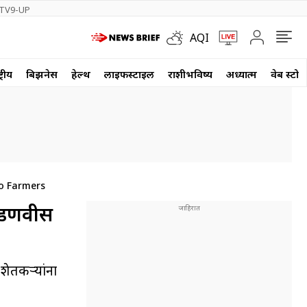
TV9-UP
AQI
्रीय
बिझनेस
हेल्थ
लाईफस्टाईल
राशीभविष्य
अध्यात्म
वेब स्टोर
o Farmers
 फडणवीस
शेतकऱ्यांना