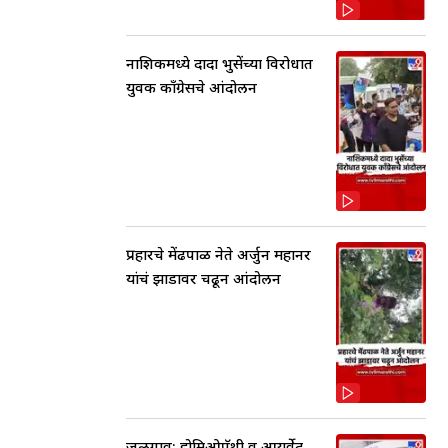
नाशिकमध्ये दादा भुसेंच्या विरोधात
युवक काँग्रेसचे आंदोलन
प्रहारचे मेंढपाळ नेते अर्जुन महानर
यांचं झाडावर चढून आंदोलन
जळगाव: होमिओपॅथी व आयुर्वेद