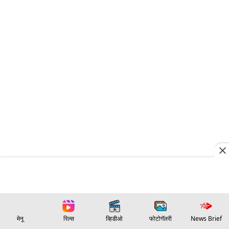
मेनू
रिल्स
व्हिडीओ
फोटोगॅलरी
News Brief