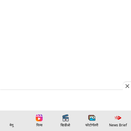
मेनू
रिल्स
व्हिडीओ
फोटोगॅलरी
News Brief