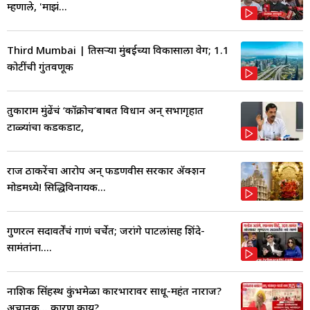
म्हणाले, 'माझं...
Third Mumbai | तिसऱ्या मुंबईच्या विकासाला वेग; 1.1
कोटींची गुंतवणूक
तुकाराम मुंढेंचं ‘कॉक्रोच’बाबत विधान अन् सभागृहात
टाळ्यांचा कडकडाट,
राज ठाकरेंचा आरोप अन् फडणवीस सरकार ॲक्शन
मोडमध्ये! सिद्धिविनायक...
गुणरत्न सदावर्तेंचं गाणं चर्चेत; जरांगे पाटलांसह शिंदे-
सामंतांना....
नाशिक सिंहस्थ कुंभमेळा कारभारावर साधू-महंत नाराज?
अचानक... कारण काय?