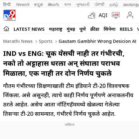
हिन्दी 
News9
ಕನ್ನಡ
తెలుగు
বাংলা
ગુજરાતી
ਪੰਜਾਬੀ
தமிழ்
മലയാള
AQI
LATEST NEWS
महाराष्ट्र
मुंबई
पुणे
क्रीडा
सिनेमा
REELS
Marathi News
Sports
Gautam Gambhir Wrong Desicion Aff
IND vs ENG: चूक श्रेयसची नाही तर गंभीरची,
नको तो अट्टाहास धरला अन् संघाला पराभव
मिळाला, एक नाही तर दोन निर्णय चुकले
गौतम गंभीरच्या प्रशिक्षणाखाली टीम इंडियाने टी-20 विश्वचषक
जिंकला. असे असूनही, त्याचे काही निर्णय पूर्णपणे अनाकलनीय
ठरले आहेत. असेच आता नॉटिंगहॅममध्ये खेळल्या गेलेल्या
तिसऱ्या टी-20 सामन्यात, गंभीरचे निर्णय चुकले आहेत.