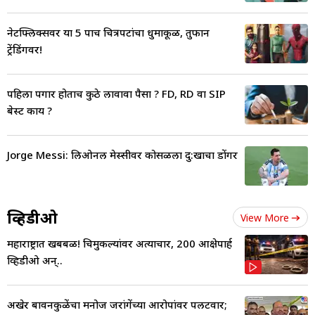
नेटफ्लिक्सवर या 5 पाच चित्रपटांचा धुमाकूळ, तुफान
ट्रेंडिंगवर!
पहिला पगार होताच कुठे लावावा पैसा ? FD, RD वा SIP
बेस्ट काय ?
Jorge Messi: लिओनल मेस्सीवर कोसळला दु:खाचा डोंगर
व्हिडीओ
View More
महाराष्ट्रात खबबळ! चिमुकल्यांवर अत्याचार, 200 आक्षेपार्ह
व्हिडीओ अन्..
अखेर बावनकुळेंचा मनोज जरांगेंच्या आरोपांवर पलटवार;