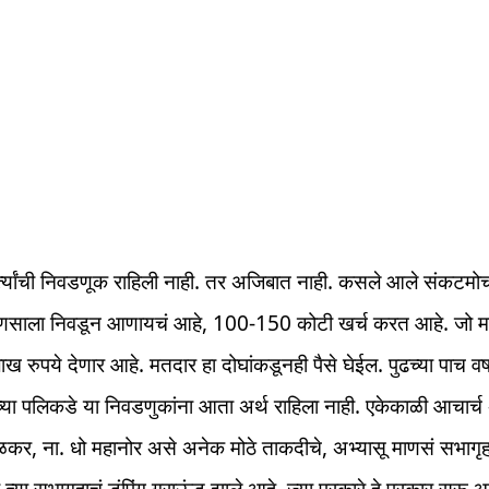
र्त्यांची निवडणूक राहिली नाही. तर अजिबात नाही. कसले आले संकटम
माणसाला निवडून आणायचं आहे, 100-150 कोटी खर्च करत आहे. जो मत
 रुपये देणार आहे. मतदार हा दोघांकडूनही पैसे घेईल. पुढच्या पाच वर्षा
्या पलिकडे या निवडणुकांना आता अर्थ राहिला नाही. एकेकाळी आचार्च 
ळकर, ना. धो महानोर असे अनेक मोठे ताकदीचे, अभ्यासू माणसं सभागृ
त्या सभागृहाचं डंपिंग ग्राऊंड झाले आहे. ज्या प्रकारे हे प्रकार सुरू आ