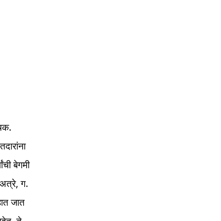
ोचक.
दारांना
ंची बेगमी
अत्रे, ग.
हात जात
हेत, ते