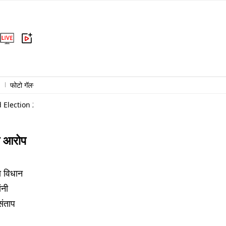
फोटो गॅलरी
राजकारण
क्राईम
राष्ट्रीय
आंतरराष्ट्रीय
बिझनेस
हेल्थ
Election 2026 No Need To Legislative Council, Rajya Sabha Why Is
ा आरोप
 विधान
ंनी
संताप