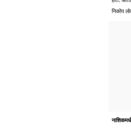
निकोप लो
नाशिकमधी