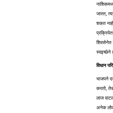
नाशिकमध्य
जास्त, त्
शकत नाही
प्रक्रिये
शिवसेनेत 
स्वइच्छेन
विधान पर
भाजपने दब
करतो, तेव्
लाज वाटली 
अनेक लोक आ