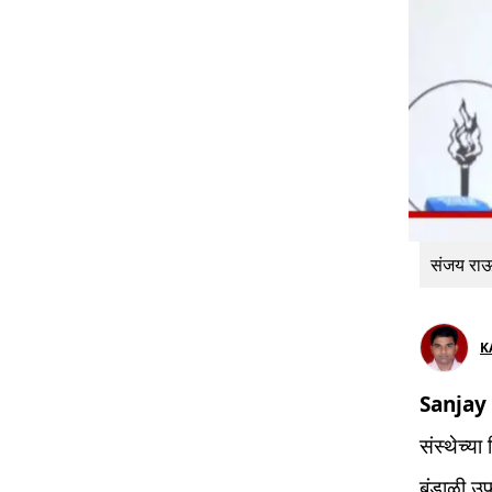
संजय राऊ
K
Sanjay
संस्थेच्य
बंडाळी उ