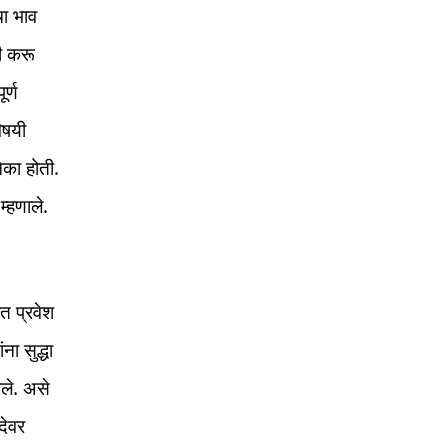
चा भाव
ी करू
र्ण
िषयी
िका होती.
म्हणाले.
त प्रवेश
ना सुद्धा
ेले. असे
देवर