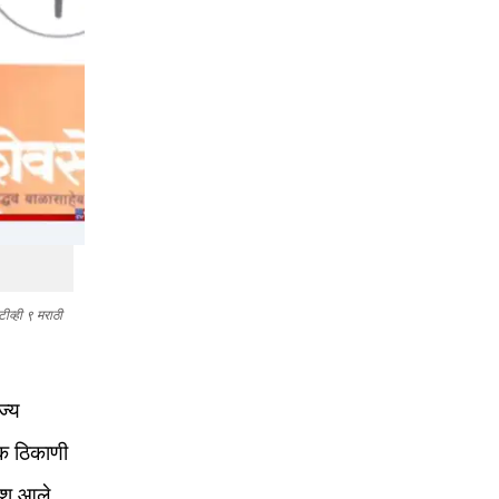
व्ही ९ मराठी
ज्य
ेक ठिकाणी
 यश आले