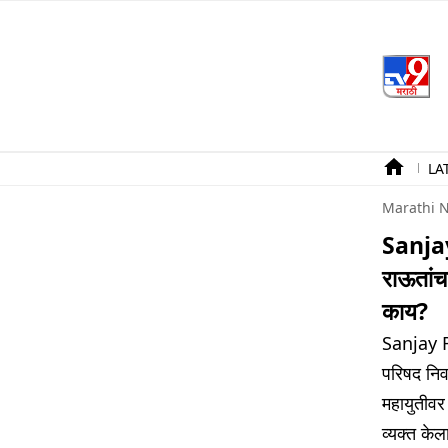
LA
Marathi 
Sanja
राऊतांच
काय?
Sanjay R
परिषद नि
महायुतीवर
व्यक्त के