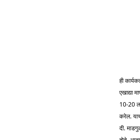
ही कार्यक
एखाद्या 
10-20 लाख
करेल. याच
दी. माडगु
होते. आता 