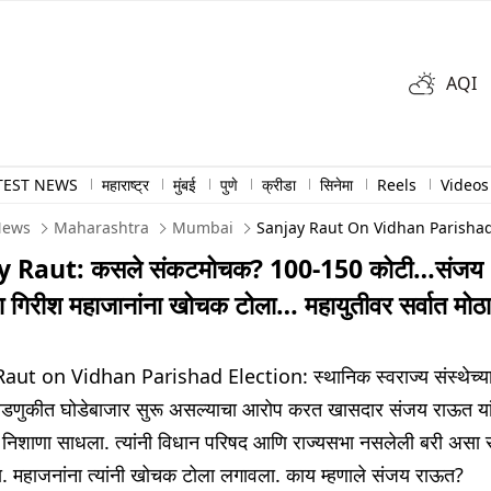
AQI
TEST NEWS
महाराष्ट्र
मुंबई
पुणे
क्रीडा
सिनेमा
Reels
Videos
News
Maharashtra
Mumbai
Sanjay Raut On Vidhan Parishad 
y Raut: कसले संकटमोचक? 100-150 कोटी…संजय
ा गिरीश महाजानांना खोचक टोला… महायुतीवर सर्वात मोठ
aut on Vidhan Parishad Election: स्थानिक स्वराज्य संस्थेच्या
वडणुकीत घोडेबाजार सुरू असल्याचा आरोप करत खासदार संजय राऊत या
 निशाणा साधला. त्यांनी विधान परिषद आणि राज्यसभा नसलेली बरी असा 
ला. महाजनांना त्यांनी खोचक टोला लगावला. काय म्हणाले संजय राऊत?