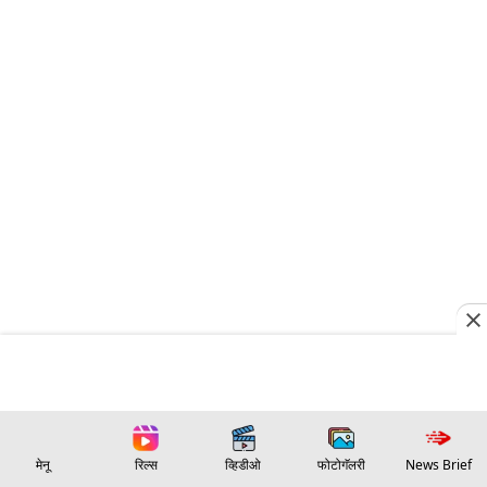
मेनू
रिल्स
व्हिडीओ
फोटोगॅलरी
News Brief