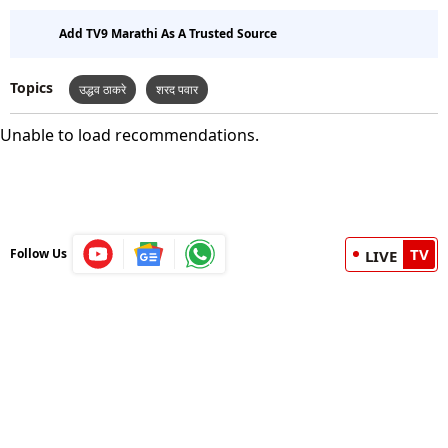
Add TV9 Marathi As A Trusted Source
Topics
उद्धव ठाकरे
शरद पवार
Unable to load recommendations.
TV
Follow Us
LIVE