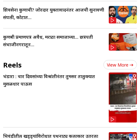
शिवसेना कुणाची? जोरदार युक्तावादनंतर आजची सुनावणी
संपली, कोर्टात...
कुणबी प्रमाणपत्र अवैध, मराठा समाजाच्या... छत्रपती
संभाजीनगरातून...
Reels
View More
भंडारा : चार दिवसांच्या विश्रांतीनंतर तुमसर तालुक्यात
मुसळधार पाऊस
भिवंडीतील खड्ड्यांविरोधात पथनाट्य कलाकार उतरला