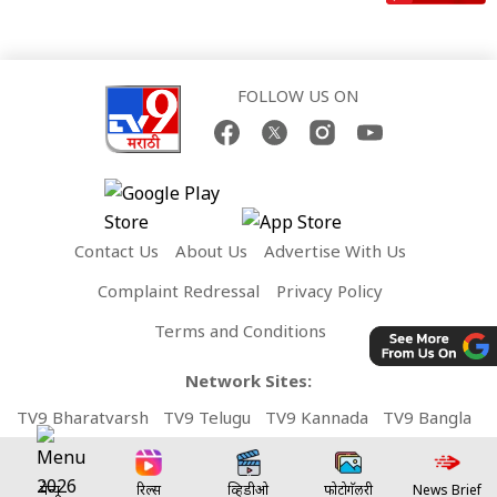
FOLLOW US ON
Contact Us
About Us
Advertise With Us
Complaint Redressal
Privacy Policy
Terms and Conditions
Network Sites:
TV9 Bharatvarsh
TV9 Telugu
TV9 Kannada
TV9 Bangla
TV9 Gujarati
TV9 Punjabi
TV9 Tamil
TV9 Malayalam
मेन्यू
रिल्स
व्हिडीओ
फोटोगॅलरी
News Brief
TV9 UP
News9 LIVE
Money9 LIVE