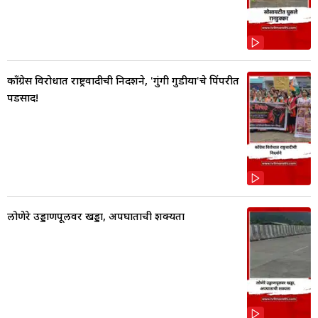
काँग्रेस विरोधात राष्ट्रवादीची निदर्शने, 'गुंगी गुडीया'चे पिंपरीत
पडसाद!
लोणेरे उड्डाणपूलवर खड्डा, अपघाताची शक्यता