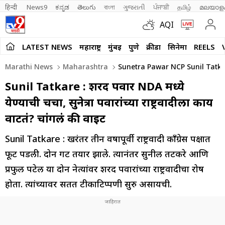
हिन्दी 
News9
ಕನ್ನಡ
తెలుగు
বাংলা
ગુજરાતી
ਪੰਜਾਬੀ
தமிழ்
മലയാള
AQI
LATEST NEWS
महाराष्ट्र
मुंबई
पुणे
क्रीडा
सिनेमा
REELS
Marathi News
Maharashtra
Sunetra Pawar NCP Sunil Tatka
Sunil Tatkare : शरद पवार NDA मध्ये
येण्याची चर्चा, सुनेत्रा पवारांच्या राष्ट्रवादीला काय
वाटतं? चांगलं की वाईट
Sunil Tatkare : खरंतर तीन वर्षांपूर्वी राष्ट्रवादी काँग्रेस पक्षात
फूट पडली. दोन गट तयार झाले. त्यानंतर सुनील तटकरे आणि
प्रफुल पटेल या दोन नेत्यांवर शरद पवारांच्या राष्ट्रवादीचा रोष
होता. त्यांच्यावर सतत टीकाटिप्पणी सुरु असायची.