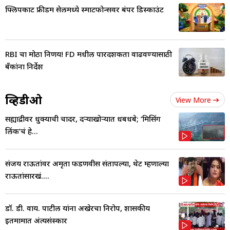
फ्लिपकार्ट फ्रीडम सेलमध्ये स्मार्टफोन्सवर बंपर डिस्काउंट
RBI चा मोठा निर्णय! FD मधील पारदर्शकता वाढवण्यासाठी
बँकांना निर्देश
व्हिडीओ
View More
सह्याद्रीवर धुक्याची चादर, दऱ्याखोऱ्यात धबधबे; ‘मिसिंग
लिंक’चं हे...
संजय राऊतांवर अमृता फडणवीस संतापल्या, थेट म्हणाल्या
राऊतांसारखं....
डॉ. डी. वाय. पाटील यांना अखेरचा निरोप, शासकीय
इतमामात अंत्यसंस्कार