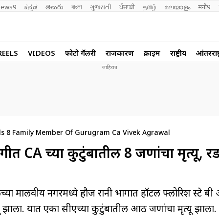
ews9
ಕನ್ನಡ
తెలుగు
বাংলা
ગુજરાતી
ਪੰਜਾਬੀ
தமிழ்
മലയാളം
मनी9
REELS
VIDEOS
फोटो गॅलरी
राजकारण
क्राईम
राष्ट्रीय
आंतरराष्ट
ills 8 Family Member Of Gurugram Ca Vivek Agrawal
ीत CA च्या कुटुंबातील 8 जणांचा मृत्यू, 
 मालवीय नगरमध्ये हौज रानी भागात हॉटल फ्लोरिश स्टे बी 
ू झाला. यात एका सीएच्या कुटुंबातील आठ जणांचा मृत्यू झाला.