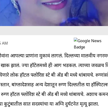
55 AM
ांना आपल्या प्राणांना मुकावं लागलं. दिल्लीच्या मालवीय नगरमध
 खाक झालं. ज्या हॉटेलमध्ये ही आग भडकली. त्याच्या जवळच द
रे लोक हॉटल फ्लोरिश स्टे बी अँड बी मध्ये थांबायचे. रुग्णांसो
, बांग्लादेशसह अन्य देशातून रुग्ण दिल्लीतील या हॉस्पिटल्स
ुग्ण हॉटल फ्लोरिश स्टे बी अँड बी मध्ये थांबायचे. अशाच कम
या कुटुंबातील सात सदस्यांचा या अग्नि दुर्घटनेत मृत्यू झाला.