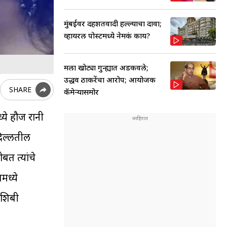
मुंबईवर दहशतवादी हल्ल्याचा दावा;
व्हायरल पोस्टमध्ये नेमकं काय?
मला खोट्या गुन्ह्यात अडकवले;
उद्धव ठाकरेंचा आरोप; आयोजक
SHARE
कॅमेऱ्यासमोर
्ये हौज रानी
िल्लीतील
बत त्यांचे
मध्ये
नशिबी