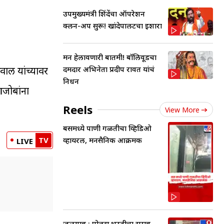
उपमुख्यमंत्री शिंदेंचा ऑपरेशन
क्लीन-अप सुरू! खांदेपालटचा इशारा
मन हेलावणारी बातमी! बॉलिवूडचा
दमदार अभिनेता प्रदीप रावत यांचं
रवाल यांच्यावर
निधन
आजोबांना
Reels
View More
बसमध्ये पाणी गळतीचा व्हिडिओ
व्हायरल, मनसैनिक आक्रमक
TV
LIVE
जळगाव : पोलीस भरतीचा सराव