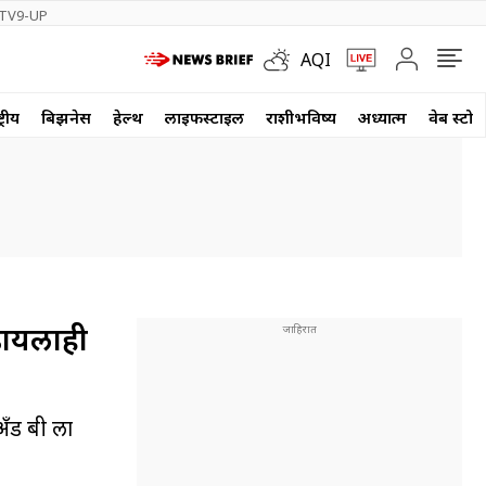
TV9-UP
AQI
्रीय
बिझनेस
हेल्थ
लाईफस्टाईल
राशीभविष्य
अध्यात्म
वेब स्टोर
रडायलाही
अँड बी ला