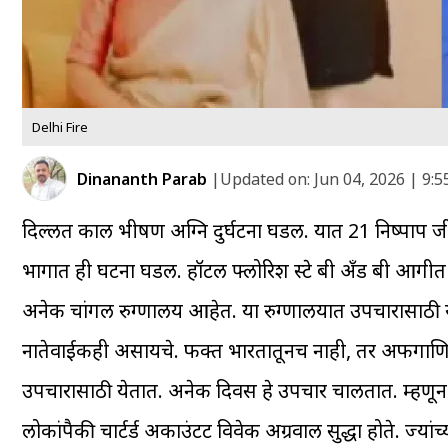
Delhi Fire
Dinananth Parab
|
Updated on:
Jun 04, 2026 | 9:
दिल्लीत काल भीषण अग्नि दुर्घटना घडली. यात 21 निष्पाप जीव
भागात ही घटना घडली. हॉटल फ्लोरिश स्टे बी अँड बी आगीत
अनेक चांगली रुग्णालय आहेत. या रुग्णालयात उपचारासाठी येणा
नातेवाईकही असायचे. फक्त भारतातूनच नाही, तर अफगाणिस्तान
उपचारासाठी येतात. अनेक दिवस हे उपचार चालतात. म्हणून र
लोकांपैकी चार्टर्ड अकाउंटट विवेक अग्रवाल सुद्धा होते. ज्यांच्