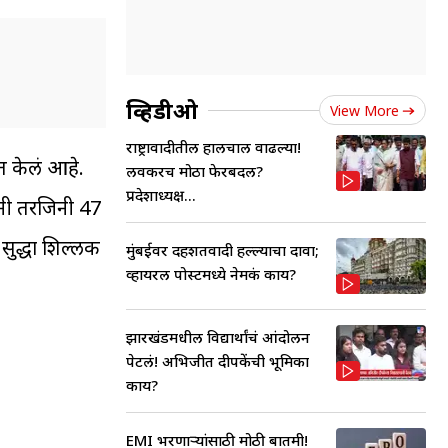
व्हिडीओ
View More
राष्ट्रावादीतील हालचाली वाढल्या!
्त केलं आहे.
लवकरच मोठा फेरबदल?
प्रदेशाध्यक्ष...
्नी तरजिनी 47
सुद्धा शिल्लक
मुंबईवर दहशतवादी हल्ल्याचा दावा;
व्हायरल पोस्टमध्ये नेमकं काय?
झारखंडमधील विद्यार्थांचं आंदोलन
पेटलं! अभिजीत दीपकेंची भूमिका
काय?
EMI भरणाऱ्यांसाठी मोठी बातमी!