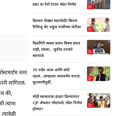
RBI चा रेपो रेटवर मोठा निर्णय
दिल्लीत मोठ्या घडामोडी! किरण
रिजिजू थेट राहुल गांधींच्या भेटीला
दिलगिरी व्यक्त करुन विषय संपत
नाही, त्याला... सुनील तटकरे
संतापले
35 पर्यंत आलं आणि कोर्ट
ोस्टमार्टम नंतर
उठलं...आम्हाला आश्चर्यच वाटलं;
ंनी सांगितलं.
सुनावणीपूर्वी..
तलं की,
मोदी सरकारला हादरा दिल्यानंतर
CJP ॲक्शन मोडमध्ये; मोठा निर्णय
 त्यांना
होणार?
त्यावेळी