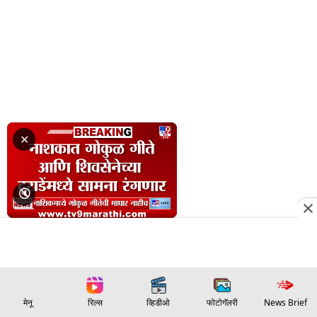
मेनू
रिल्स
व्हिडीओ
फोटोगॅलरी
News Brief