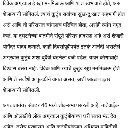
विवेक अग्रवाल हे खूप मनमिळाऊ आणि शांत स्वभावाचे होते, असं
शेजाऱ्यांनी सांगितलं. त्यांचं कुटुंब सर्वांच्या सुख-दुःखात सहभागी होत
असे आणि तो परिसरात चांगलाच परिचित होता, असंही त्यांन नमूद
केलं. या दुर्घटनेच्या बातमीने संपूर्ण परिसर हादरला आहे असं शेजारी
योगेंद्र यादव म्हणाले. काही दिवसांपूर्वीपर्यंत इतकं आनंदी असलेलं
अग्रवाल कुटुंब अशा दुर्दैवी घटनेला बळी पडेल, यावर कोणाचाही
विश्वास बसत नाही. विवेक आणि त्याचे कुटुंब खूप मनमिळाऊ होते
आणि ते सर्वांशी आपुलकीने वागत असत, अशी आठवण इतर
शेजाऱ्यांनी सांगितली.
अपघातानंतर सेक्टर 46 मध्ये शोकसभा पसरली आहे. नातेवाईक
आणि ओळखीचे लोक अग्रवाल कुटुंबीयांच्या घरी सतत भेट देत
आहेत. तसेच प्रशासन आणि कुटुंबीयांकडून अधिकृत माहितीची