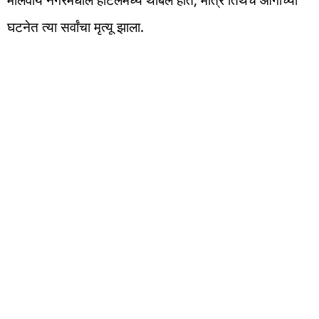
मालवीय नगरमधील हॉटेलमध्ये थांबले होते, मात्र तिथेच आगीच्या
घटनेत त्या सर्वांचा मृत्यू झाला.