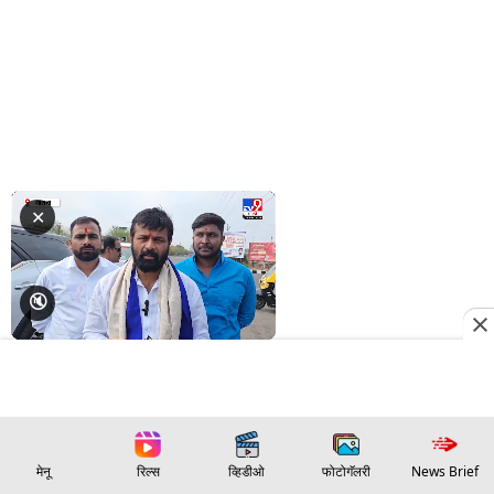
मेनू
रिल्स
व्हिडीओ
फोटोगॅलरी
News Brief