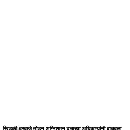
खिडकी-दरवाजे तोडून अग्निशमन दलाच्या अधिकाऱ्यांनी वाचवला