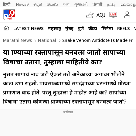
हिन्दी 
News9
ಕನ್ನಡ
తెలుగు
বাংলা
ગુજરાતી
ਪੰਜਾਬੀ
தமிழ்
മലയാള
AQI
LATEST NEWS
महाराष्ट्र
मुंबई
पुणे
क्रीडा
सिनेमा
REELS
Marathi News
National
Snake Venom Antidote Is Made Fro
या प्राण्याच्या रक्तापासून बनवला जातो सापाच्या
विषाचा उतारा, तुम्हाला माहितीये का?
नुसतं सापाचं नाव जरी ऐकलं तरी अनेकांच्या अंगावर भीतीने
काटा उभा राहतो. पावसाळ्यामध्ये सर्पदंशाच्या घटनांमध्ये मोठ्या
प्रमाणात वाढ होते. परंतु तुम्हाला हे माहीत आहे का? सापांच्या
विषाचा उतारा कोणत्या प्राण्याच्या रक्तापासून बनवला जातो?