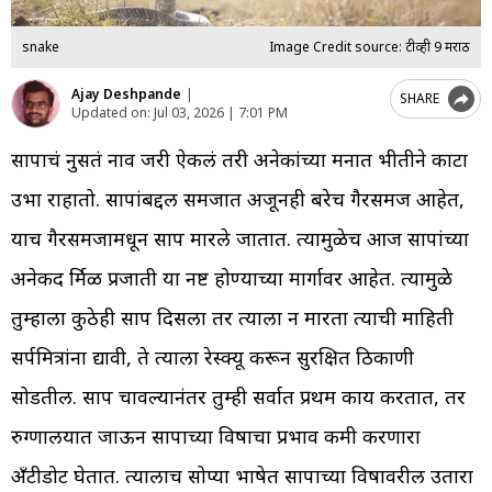
snake
Image Credit source: टीव्ही 9 मराठी
Ajay Deshpande
|
SHARE
Updated on:
Jul 03, 2026 | 7:01 PM
सापाचं नुसतं नाव जरी ऐकलं तरी अनेकांच्या मनात भीतीने काटा
उभा राहातो. सापांबद्दल समजात अजूनही बरेच गैरसमज आहेत,
याच गैरसमजामधून साप मारले जातात. त्यामुळेच आज सापांच्या
अनेकद दुर्मिळ प्रजाती या नष्ट होण्याच्या मार्गावर आहेत. त्यामुळे
तुम्हाला कुठेही साप दिसला तर त्याला न मारता त्याची माहिती
सर्पमित्रांना द्यावी, ते त्याला रेस्क्यू करून सुरक्षित ठिकाणी
सोडतील. साप चावल्यानंतर तुम्ही सर्वात प्रथम काय करतात, तर
रुग्णालयात जाऊन सापाच्या विषाचा प्रभाव कमी करणारा
अ‍ँटीडोट घेतात. त्यालाच सोप्या भाषेत सापाच्या विषावरील उतारा