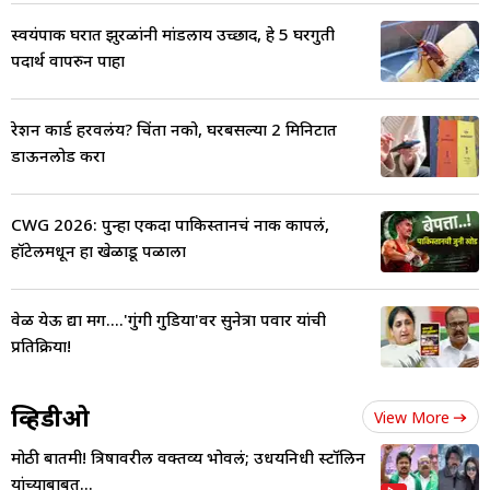
स्वयंपाक घरात झुरळांनी मांडलाय उच्छाद, हे 5 घरगुती
पदार्थ वापरुन पाहा
रेशन कार्ड हरवलंय? चिंता नको, घरबसल्या 2 मिनिटात
डाऊनलोड करा
CWG 2026: पुन्हा एकदा पाकिस्तानचं नाक कापलं,
हॉटेलमधून हा खेळाडू पळाला
वेळ येऊ द्या मग....'गुंगी गुडिया'वर सुनेत्रा पवार यांची
प्रतिक्रिया!
व्हिडीओ
View More
मोठी बातमी! त्रिषावरील वक्तव्य भोवलं; उधयनिधी स्टॉलिन
यांच्याबाबत...