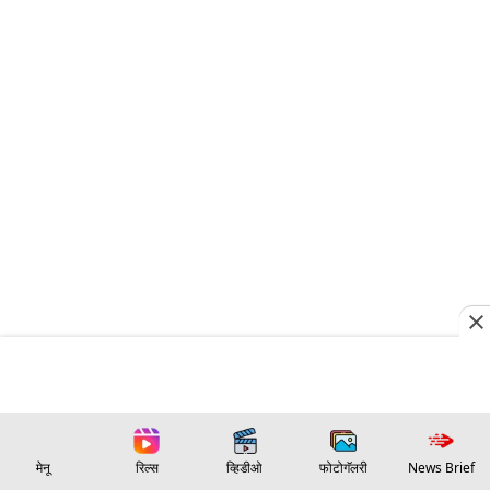
मेनू
रिल्स
व्हिडीओ
फोटोगॅलरी
News Brief