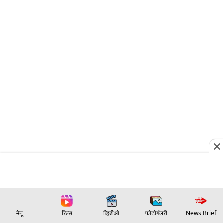
मेनू
रिल्स
व्हिडीओ
फोटोगॅलरी
News Brief