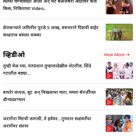
सेल्फी घेण्यासाठी आली अन् थेट बळजबरी ओठांवर केलं
किस, निकिताचा Video..
शेतकऱ्याने जमिनीत पुरले 5 लाख, वर्षभराने पिशवी बाहेर
काढताच बसला धक्का
व्हिडीओ
View More
तुम्ही वेळ घ्या, पंतप्रधान तुम्हालादेखील भेटतील; शिंदे
गटातील बड्या...
बापरे! चप्पल, बूट अन् चिखलाचा मारा; ममता बॅनर्जींच्या
दौऱ्यादरम्यान
जरांगेंना मिरची लागली, ते हवेवर...गुणरत्न सदावर्तेंचा
जरांगेंवर संताप