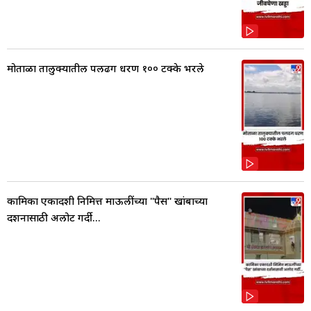
मोताळा तालुक्यातील पलढग धरण १०० टक्के भरले
कामिका एकादशी निमित्त माऊलींच्या "पैस" खांबाच्या
दर्शनासाठी अलोट गर्दी...