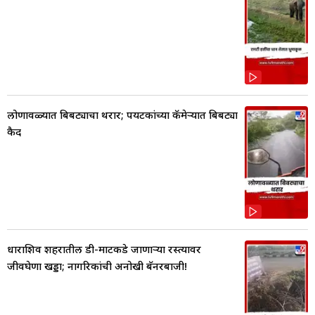
लोणावळ्यात बिबट्याचा थरार; पर्यटकांच्या कॅमेऱ्यात बिबट्या
कैद
धाराशिव शहरातील डी-मार्टकडे जाणाऱ्या रस्त्यावर
जीवघेणा खड्डा; नागरिकांची अनोखी बॅनरबाजी!