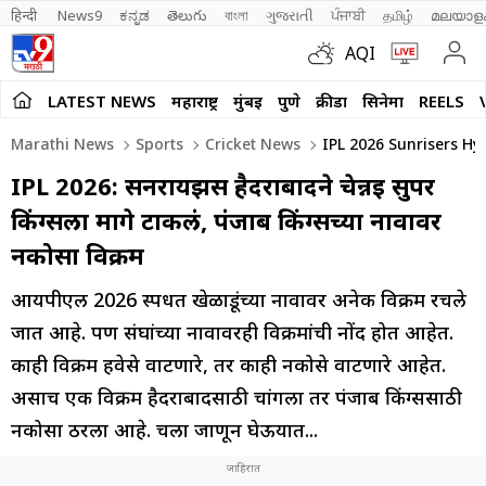
हिन्दी 
News9
ಕನ್ನಡ
తెలుగు
বাংলা
ગુજરાતી
ਪੰਜਾਬੀ
தமிழ்
മലയാള
AQI
LATEST NEWS
महाराष्ट्र
मुंबई
पुणे
क्रीडा
सिनेमा
REELS
Marathi News
Sports
Cricket News
IPL 2026 Sunrisers H
IPL 2026: सनरायझर्स हैदराबादने चेन्नई सुपर
किंग्सला मागे टाकलं, पंजाब किंग्सच्या नावावर
नकोसा विक्रम
आयपीएल 2026 स्पर्धेत खेळाडूंच्या नावावर अनेक विक्रम रचले
जात आहे. पण संघांच्या नावावरही विक्रमांची नोंद होत आहेत.
काही विक्रम हवेसे वाटणारे, तर काही नकोसे वाटणारे आहेत.
असाच एक विक्रम हैदराबादसाठी चांगला तर पंजाब किंग्ससाठी
नकोसा ठरला आहे. चला जाणून घेऊयात...