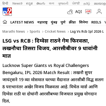
हिन्दी 
News9
ಕನ್ನಡ
తెలుగు
বাংলা
ગુજરાતી
ਪੰਜਾਬੀ
தமிழ்
മലയാള
AQI
LATEST NEWS
महाराष्ट्र
मुंबई
पुणे
क्रीडा
सिनेमा
REELS
Marathi News
Sports
Cricket News
Lsg Vs Rcb Ipl 2026 L
LSG vs RCB : दिग्वेश राठीने गेम फिरवला,
लखनौचा तिसरा विजय, आरसीबीवर 9 धावांनी
मात
Lucknow Super Giants vs Royal Challengers
Bengaluru, IPL 2026 Match Result : लखनौ सुपर
जायंट्सने 19 व्या मोसमात घरच्या मैदानात आरसीबी विरुद्ध सलग
8 पराभानंतर अखेर विजय मिळवला आहे. मिचेल मार्श आणि
दिग्वेश राठी या दोघांनी आरसीबच्या विजयात प्रमुख योगदान
दिलं,