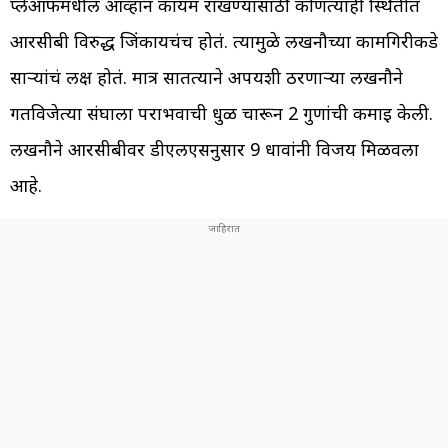
प्लेऑफमधील आव्हान कायम राखण्यासाठी कोणत्याही स्थितीत
आरसीबी विरुद्ध जिंकायचंच होतं. त्यामुळे लखनौच्या कामगिरीकडे
साऱ्यांचं लक्ष होतं. मात्र सातत्याने अपयशी ठरणाऱ्या लखनौने
गतविजेत्या संघाला पराभवाची धुळ चारून 2 गुणांची कमाई केली.
लखनौने आरसीबीवर डीएलएसनुसार 9 धावांनी विजय मिळवला
आहे.