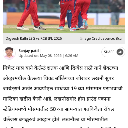
Digvesh Rathi LSG vs RCB IPL 2026
Image Credit source: Bcci
Sanjay patil
|
SHARE
Updated on:
May 08, 2026 | 6:26 AM
मिचेल मार्श याने केलेलं शतक आणि दिग्वेश राठी याने शेवटच्या
ओव्हरमधील केलल्या चिवट बॉलिंगच्या जोरावर लखनौ सुपर
जायंट्सने अखेर आयपीएल स्पर्धेच्या 19 व्या मोसमात पराभवाची
मालिका खंडीत केली आहे. लखनौसमोर होम ग्राउंड एकाना
स्टेडियममध्ये मोसमातील 50 व्या सामन्यात गतविजेता रॉयल
चॅलेंजर्स बंगळुरुचं आव्हान होतं. लखनौला या मोसमातील