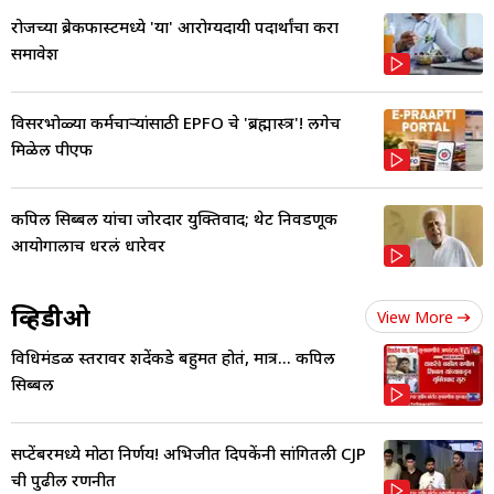
रोजच्या ब्रेकफास्टमध्ये 'या' आरोग्यदायी पदार्थांचा करा
समावेश
विसरभोळ्या कर्मचार्‍यांसाठी EPFO चे 'ब्रह्मास्त्र'! लगेच
मिळेल पीएफ
कपिल सिब्बल यांचा जोरदार युक्तिवाद; थेट निवडणूक
आयोगालाच धरलं धारेवर
व्हिडीओ
View More
विधिमंडळ स्तरावर शिंदेंकडे बहुमत होतं, मात्र... कपिल
सिब्बल
सप्टेंबरमध्ये मोठा निर्णय! अभिजीत दिपकेंनी सांगितली CJP
ची पुढील रणनीत