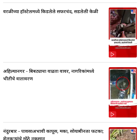
वरळीच्या हॉस्टेलमध्ये किडलेले सफरचंद, सडलेली केळी
अहिल्यानगर - बिबट्याचा वाढता वावर, नागरिकांमध्ये
भीतीचे वातावरण
नंदुरबार - पावसाअभावी कापूस, मका, सोयाबीनला फटका;
शेतकऱ्यांचे मोठे नुकसान