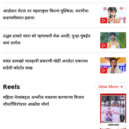
आंदोलन पेटलं तर महाराष्ट्रात फिरणं मुश्किल; जरांगेंचा
फडणवीसांना इशारा
उद्धव ठाकरे यांना बरे म्हणायची वेळ आली; पुन्हा मुंबईत
यावं लागेल
वसंत डावखरे मानहानी प्रकरणी मोठी अपडेट! एकनाथ
शिंदेंची कोर्टात साक्ष
Reels
View More
महिला नेत्यांबद्दल अश्लील वक्तव्य करणाऱ्या विजय
चौधरींविरोधात आक्रोश मोर्चा