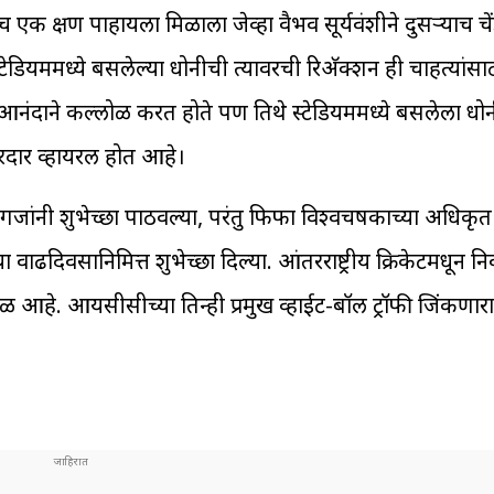
एक क्षण पाहायला मिळाला जेव्हा वैभव सूर्यवंशीने दुसऱ्याच चे
ेडियममध्ये बसलेल्या धोनीची त्यावरची रिअ‍ॅक्शन ही चाहत्यांस
आनंदाने कल्लोळ करत होते पण तिथे स्टेडियममध्ये बसलेला धोन
रदार व्हायरल होत आहे।
ग्गजांनी शुभेच्छा पाठवल्या, परंतु फिफा विश्वचषकाच्या अधिक
 वाढदिवसानिमित्त शुभेच्छा दिल्या. आंतरराष्ट्रीय क्रिकेटमधून निव
ळ आहे. आयसीसीच्या तिन्ही प्रमुख व्हाईट-बॉल ट्रॉफी जिंकणार