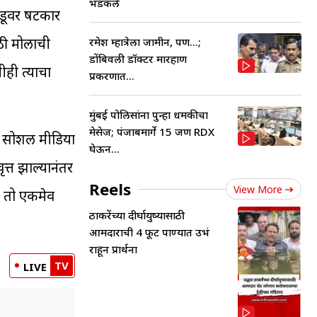
भडकले
ंडूवर षटकार
ाठी मोलाची
रमेश म्हात्रेला जामीन, पण...;
डोंबिवली डॉक्टर मारहाण
ीही त्याचा
प्रकरणात...
मुंबई पोलिसांना पुन्हा धमकीचा
मेसेज; पंजाबमार्गे 15 जण RDX
ृत सोशल मीडिया
घेऊन...
ृत्त झाल्यानंतर
Reels
View More
ा तो एकमेव
ठाकरेंच्या दीर्घायुष्यासाठी
आमदाराची 4 फूट पाण्यात उभं
राहून प्रार्थना
TV
LIVE