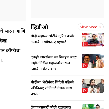
व्हिडीओ
View More
ज येथे भारत आणि
मोदी-शहांच्या भेटीचं गुपित अखेर
ेव्हा
तटकरेंनी सांगितलं; म्हणाले...
ातात कॉफीचा
एकही नगरसेवक का निवडून आला
ा.
नाही? गिरीश महाजनांचा राज
ठाकरेंना थेट सवाल
मोदींच्या भेटीनंतर शिंदेची पहिली
प्रतिक्रिया; सांगितलं नेमकं काय
घडलं?
शेतकऱ्यांसाठी मोठी खुशखबर!