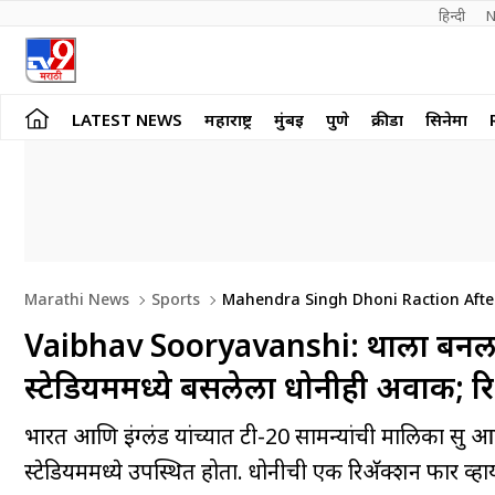
हिन्दी 
N
LATEST NEWS
महाराष्ट्र
मुंबई
पुणे
क्रीडा
सिनेमा
Marathi News
Sports
Mahendra Singh Dhoni Raction After
Vaibhav Sooryavanshi: थाला बनला व
स्टेडियममध्ये बसलेला धोनीही अवाक; र
भारत आणि इंग्लंड यांच्यात टी-20 सामन्यांची मालिका सुरु आ
स्टेडियममध्ये उपस्थित होता. धोनीची एक रिअ‍ॅक्शन फार व्