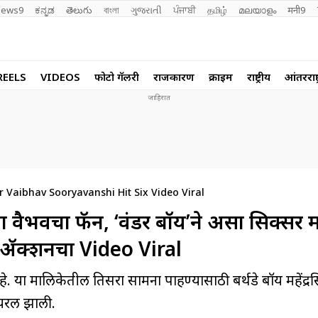
ews9
ಕನ್ನಡ
తెలుగు
বাংলা
ગુજરાતી
ਪੰਜਾਬੀ
தமிழ்
മലയാളം
मनी9
REELS
VIDEOS
फोटो गॅलरी
राजकारण
क्राईम
राष्ट्रीय
आंतरराष्ट
 Vaibhav Sooryavanshi Hit Six Video Viral
ैभवचा फॅन, ‘वंडर बॉय’ने असा सिक्सर म
िअ‍ॅक्शनचा Video Viral
हे. या मालिकेतील तिसरा सामना पाहण्यासाठी बर्थडे बॉय महेंद्रस
हायरल झाली.