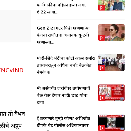
कर्जमाफीचा पहिला हप्ता जमा;
6.22 लाख....
Gen Z ला गटर पिढी म्हणणाऱ्या
कंगना राणौतचा अचानक यू-टर्न!
म्हणाल्या...
मोदी-शिंदे भेटीचा फोटो आला समोर!
तासाभराहून अधिक चर्चा; बैठकीत
ENGvIND
नेमकं क
मी असेपर्यंत जरांगेंवर उपोषणाची
वेळ येऊ देणार नाही! लाड यांचा
दावा
यात तो वैभव
हे ठरवणारे तुम्ही कोण? अभिजीत
ीचे अप्रुप
दीपके थेट पोलीस अधिकाऱ्यावर