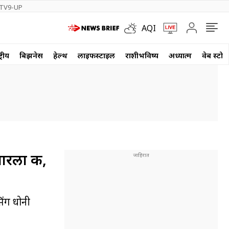
TV9-UP
AQI
्रीय
बिझनेस
हेल्थ
लाईफस्टाईल
राशीभविष्य
अध्यात्म
वेब स्टोर
ारला की,
िंग धोनी