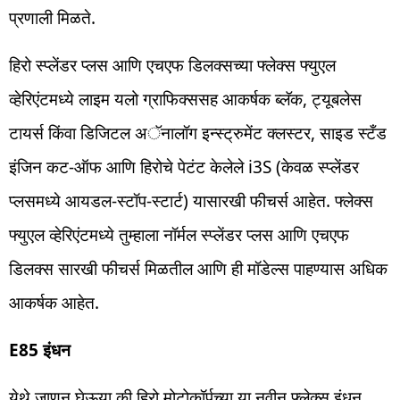
प्रणाली मिळते.
हिरो स्प्लेंडर प्लस आणि एचएफ डिलक्सच्या फ्लेक्स फ्युएल
व्हेरिएंटमध्ये लाइम यलो ग्राफिक्ससह आकर्षक ब्लॅक, ट्यूबलेस
टायर्स किंवा डिजिटल अॅनालॉग इन्स्ट्रुमेंट क्लस्टर, साइड स्टँड
इंजिन कट-ऑफ आणि हिरोचे पेटंट केलेले i3S (केवळ स्प्लेंडर
प्लसमध्ये आयडल-स्टॉप-स्टार्ट) यासारखी फीचर्स आहेत. फ्लेक्स
फ्युएल व्हेरिएंटमध्ये तुम्हाला नॉर्मल स्प्लेंडर प्लस आणि एचएफ
डिलक्स सारखी फीचर्स मिळतील आणि ही मॉडेल्स पाहण्यास अधिक
आकर्षक आहेत.
E85 इंधन
येथे जाणून घेऊया की हिरो मोटोकॉर्पच्या या नवीन फ्लेक्स इंधन