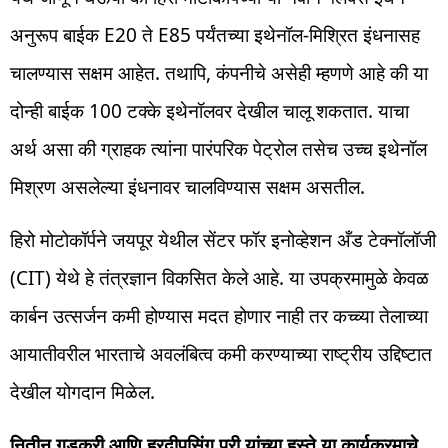
अनुरूप बाईक E20 ते E85 पर्यंतच्या इथेनॉल-मिश्रित इंधनासह
चालण्यास सक्षम आहेत. तथापि, कंपनीचे असेही म्हणणे आहे की या
दोन्ही बाईक 100 टक्के इथेनॉलवर देखील चालू शकतात. याचा
अर्थ असा की ग्राहक त्यांना पारंपरिक पेट्रोल तसेच उच्च इथेनॉल
मिश्रण असलेल्या इंधनावर चालविण्यास सक्षम असतील.
हिरो मोटोकॉर्पने जयपूर येथील सेंटर फॉर इनोव्हेशन अँड टेक्नॉलॉजी
(CIT) येथे हे तंत्रज्ञान विकसित केले आहे. या उपक्रमामुळे केवळ
कार्बन उत्सर्जन कमी होण्यास मदत होणार नाही तर कच्च्या तेलाच्या
आयातीवरील भारताचे अवलंबित्व कमी करण्याच्या राष्ट्रीय उद्दिष्टात
देखील योगदान मिळेल.
नितीन गडकरी आणि हरदीपसिंग पुरी यांच्या हस्ते या कार्यक्रमाचे