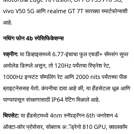
vivo V50 5G आणि realme GT 7T सारख्या स्मार्टफोन्सशी
आहे.
नथिंग फोन 4b स्पेसिफिकेशन्स
स्क्रीन:
या डिव्हाइसमध्ये 6.77-इंचाचा फुल एचडी+ सॅमसंग सुपर
अमोलेड डिस्प्ले असून, तो 120Hz पर्यंतचा रिफ्रेश रेट,
1000Hz इन्स्टंट सॅम्पलिंग रेट आणि 2000 nits पर्यंतच्या पीक
ब्राइटनेससह येतो. कंपनीचा दावा आहे की, या हँडसेटला धूळ आणि
पाण्यापासून संरक्षणासाठी IP64 रेटिंग मिळाले आहे.
चिपसेट:
या हँडसेटमध्ये 4nm स्नॅपड्रॅगन 6th जनरेशन 4
ऑक्टा-कोर प्रोसेसर, सोबतच अॅड्रेनो 810 GPU, क्वालकॉम