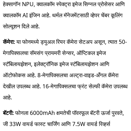
हेक्सागॉन NPU, क्वालकॉम स्पेक्ट्रा इमेज सिग्नल प्रोसेसर आणि
क्वालकॉम AI इंजिन आहे. थर्मल मॅनेजमेंटसाठी व्हेपर चेंबर कूलिंग
सोल्यूशन दिले आहे.
कॅमेरा:
या फोनमध्ये ड्युअल रियर कॅमेरा सेटअप असून, त्यात 50-
मेगापिक्सलचा सॅमसंग प्रायमरी सेन्सर, ऑप्टिकल इमेज
स्टॅबिलायझेशन, इलेक्ट्रॉनिक इमेज स्टॅबिलायझेशन आणि
ऑटोफोकस आहे. 8-मेगापिक्सलचा अल्ट्रा-वाइड-अँगल कॅमेरा
देखील उपलब्ध आहे. 16-मेगापिक्सलचा फ्रंट सेल्फी कॅमेरा उपलब्ध
आहे.
बॅटरी:
फोनला 6000mAh क्षमतेची पॉवरफूल बॅटरी ऊर्जा पुरवते,
जी 33W वायर्ड फास्ट चार्जिंग आणि 7.5W वायर्ड रिव्हर्स