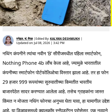
स्नेहल. चं. मेंगळ
|
Edited By:
KALYAN DESHMUKH
|
Updated on:
Jul 08, 2026 | 3:42 PM
नथिंग कंपनीने त्यांचा नवीन ‘B’ सीरीजमधील पहिला स्मार्टफोन,
Nothing Phone 4b लाँच केला आहे, ज्यामुळे भारतातील
कंपनीच्या स्मार्टफोन पोर्टफोलिओचा विस्तार झाला आहे. तर हा फोन
29 हजार 999 रूपयांच्या सुरुवातीच्या किमतीत भारतीय
बाजारपेठेत सादर करण्यात आलेला आहे. तसेच ग्राहकांना जास्त
किंमत न मोजता नथिंग फोनचा अनुभव घेता यावा, हा यामागील उद्देश
आहे. या डिव्हाइसमध्ये क्वालकॉम स्नॅपड्रॅगन प्रोसेसर, एक नव्याने