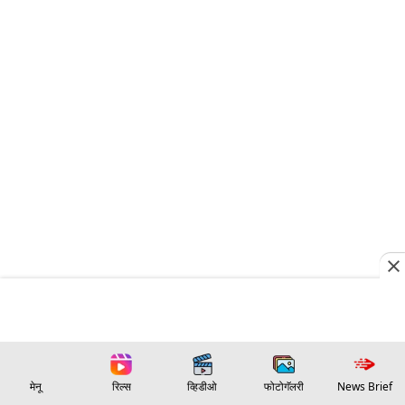
मेनू
रिल्स
व्हिडीओ
फोटोगॅलरी
News Brief