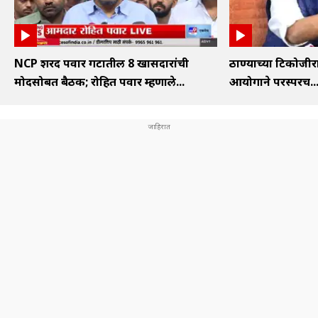
NCP शरद पवार गटातील 8 खासदारांची
ठाण्याच्या टिकोजी
मोदींसोबत बैठक; रोहित पवार म्हणाले...
आयोगाने परस्परच..