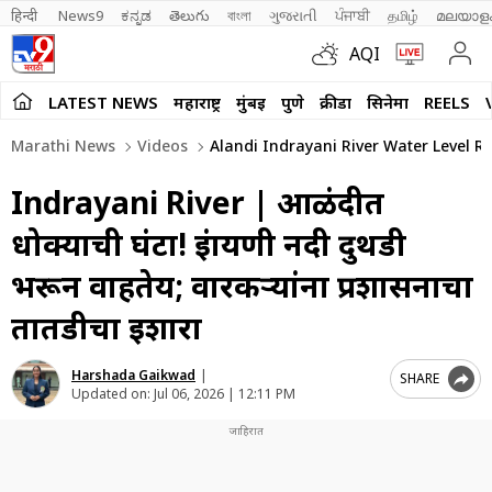
हिन्दी 
News9
ಕನ್ನಡ
తెలుగు
বাংলা
ગુજરાતી
ਪੰਜਾਬੀ
தமிழ்
മലയാള
AQI
LATEST NEWS
महाराष्ट्र
मुंबई
पुणे
क्रीडा
सिनेमा
REELS
Marathi News
Videos
Alandi Indrayani River Water Level R
Indrayani River | आळंदीत
धोक्याची घंटा! इंद्रायणी नदी दुथडी
भरून वाहतेय; वारकऱ्यांना प्रशासनाचा
तातडीचा इशारा
Harshada Gaikwad
|
SHARE
Updated on:
Jul 06, 2026 | 12:11 PM