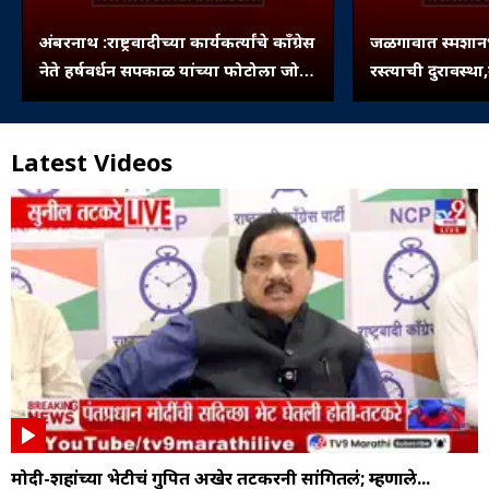
अंबरनाथ :राष्ट्रवादीच्या कार्यकर्त्यांचे काँग्रेस
जळगावात स्मशानभ
नेते हर्षवर्धन सपकाळ यांच्या फोटोला जोडे
रस्त्याची दुरावस्थ
मारो आंदोलन
बुजवले...
Latest Videos
मोदी-शहांच्या भेटीचं गुपित अखेर तटकरेंनी सांगितलं; म्हणाले...