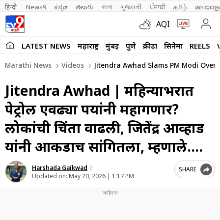
हिन्दी 
News9
ಕನ್ನಡ
తెలుగు
বাংলা
ગુજરાતી
ਪੰਜਾਬੀ
தமிழ்
മലയാള
AQI
LATEST NEWS
महाराष्ट्र
मुंबई
पुणे
क्रीडा
सिनेमा
REELS
Marathi News
Videos
Jitendra Awhad Slams PM Modi Over Inf
Jitendra Awhad | महिन्याभरात
पेट्रोल एवढ्या रुपयांनी महागणार?
लोकांची चिंता वाढली, जितेंद्र आव्हाड
यांनी आकडाच सांगितला, म्हणाले….
Harshada Gaikwad
|
SHARE
Updated on:
May 20, 2026 | 1:17 PM