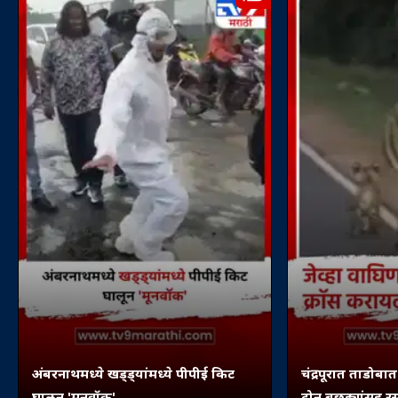
अंबरनाथमध्ये खड्ड्यांमध्ये पीपीई किट
चंद्रपूरात ताडोबा
घालून 'मूनवॉक'
दोन बछड्यांसह र