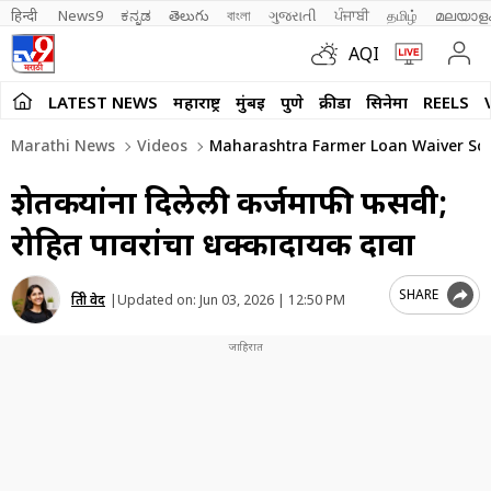
हिन्दी 
News9
ಕನ್ನಡ
తెలుగు
বাংলা
ગુજરાતી
ਪੰਜਾਬੀ
தமிழ்
മലയാള
AQI
LATEST NEWS
महाराष्ट्र
मुंबई
पुणे
क्रीडा
सिनेमा
REELS
Marathi News
Videos
Maharashtra Farmer Loan Waiver Sch
शेतकऱ्यांना दिलेली कर्जमाफी फसवी;
रोहित पावरांचा धक्कादायक दावा
SHARE
प्रिती वेद
|
Updated on:
Jun 03, 2026 | 12:50 PM