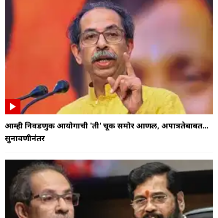
आम्ही निवडणुक आयोगाची 'ती' चूक समोर आणली, अपात्रतेबाबत...
सुनावणीनंतर