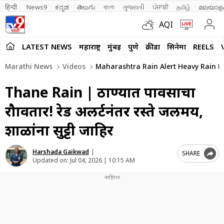
हिन्दी 
News9
ಕನ್ನಡ
తెలుగు
বাংলা
ગુજરાતી
ਪੰਜਾਬੀ
தமிழ்
മലയാള
AQI
LATEST NEWS
महाराष्ट्र
मुंबई
पुणे
क्रीडा
सिनेमा
REELS
Marathi News
Videos
Maharashtra Rain Alert Heavy Rain B
Thane Rain | ठाण्यात पावसाचा
रौद्रावतार! रेड अलर्टनंतर रस्ते जलमय,
शाळांना सुट्टी जाहिर
Harshada Gaikwad
|
SHARE
Updated on:
Jul 04, 2026 | 10:15 AM