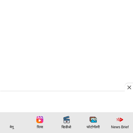
मेनू
रिल्स
व्हिडीओ
फोटोगॅलरी
News Brief