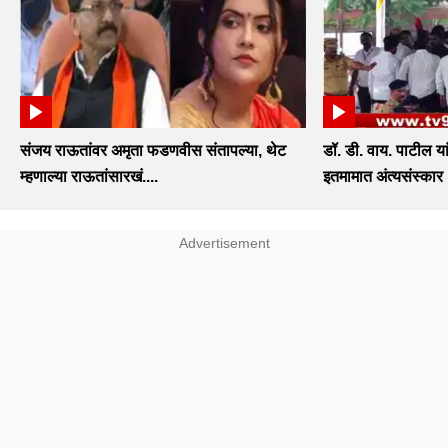
संजय राऊतांवर अमृता फडणवीस संतापल्या, थेट
डॉ. डी. वाय. पाटील य
म्हणाल्या राऊतांसारखं....
इतमामात अंत्यसंस्कार