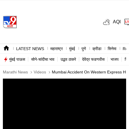
AQI
LATEST NEWS
महाराष्ट्र
मुंबई
पुणे
क्रीडा
सिनेमा
Ree
मुंबई पाऊस
सोने-चांदीचा भाव
उद्धव ठाकरे
देवेंद्र फडणवीस
भाजप
शि
Marathi News
Videos
Mumbai Accident On Western Express High