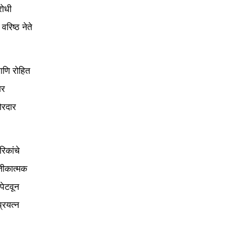
रोधी
रिष्ठ नेते
 आणि रोहित
ार
ोरदार
रिकांचे
तीकात्मक
 पेटवून
्रयत्न