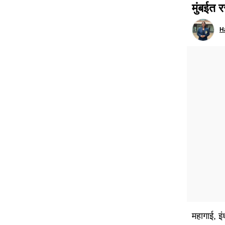
मुंबईत र
H
महागाई, इं