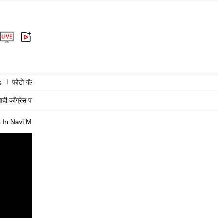
s
फोटो गॅलरी
राजकारण
क्राईम
राष्ट्रीय
आंतरराष्ट्रीय
बिझनेस
हेल्
वादी काँग्रेस पार्टी
काँग्रेस
संजय राऊत
शरद पवार
n Navi Mumbai Against Inflation Fuel Price Hike And Unemployment