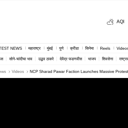
AQI
TEST NEWS
महाराष्ट्र
मुंबई
पुणे
क्रीडा
सिनेमा
Reels
Video
ऊस
सोने-चांदीचा भाव
उद्धव ठाकरे
देवेंद्र फडणवीस
भाजप
शिवसेना
राष्ट्र
ews
Videos
NCP Sharad Pawar Faction Launches Massive Protest I