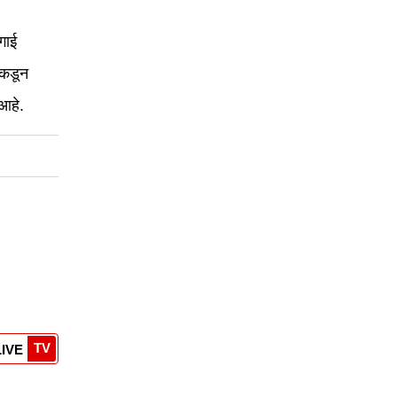
गाई
ंकडून
आहे.
TV
LIVE