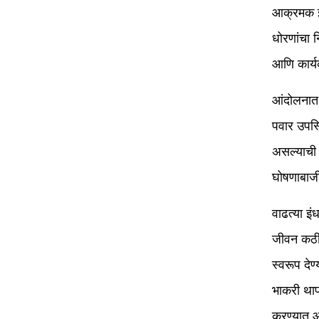
आक्रमक झा
धोरणांचा 
आणि कार्यक
आंदोलनात र
पवार उपस्
असल्याची 
घोषणाबाजी
वाढत्या इं
जीवन कठीण
स्वरूप देण
भाकरी थाप
करण्यात 