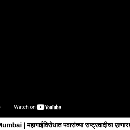
mbai | महागाईविरोधात पवारांच्या राष्ट्रवादीचा एल्गार