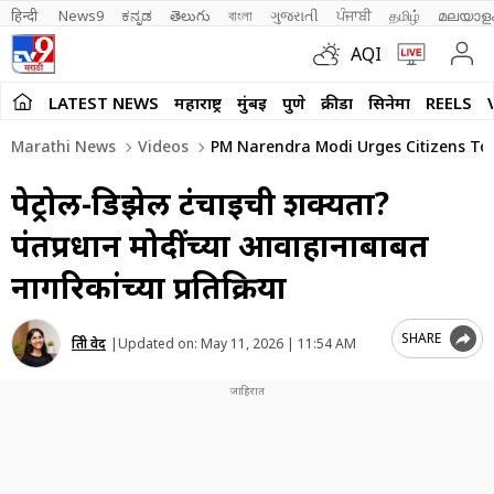
हिन्दी 
News9
ಕನ್ನಡ
తెలుగు
বাংলা
ગુજરાતી
ਪੰਜਾਬੀ
தமிழ்
മലയാള
AQI
LATEST NEWS
महाराष्ट्र
मुंबई
पुणे
क्रीडा
सिनेमा
REELS
Marathi News
Videos
PM Narendra Modi Urges Citizens To S
पेट्रोल-डिझेल टंचाईची शक्यता?
पंतप्रधान मोदींच्या आवाहानाबाबत
नागरिकांच्या प्रतिक्रिया
SHARE
प्रिती वेद
|
Updated on:
May 11, 2026 | 11:54 AM