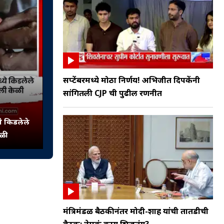
सप्टेंबरमध्ये मोठा निर्णय! अभिजीत दिपकेंनी
सांगितली CJP ची पुढील रणनीत
ये किडलेले
ेळी
मंत्रिमंडळ बैठकीनंतर मोदी-शाह यांची तातडीची