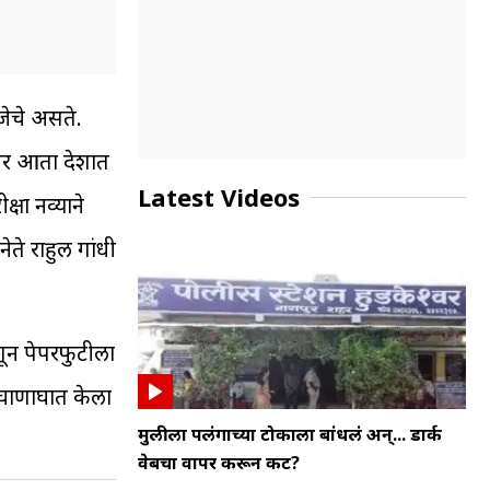
रजेचे असते.
ंतर आता देशात
Latest Videos
षा नव्याने
ते राहुल गांधी
्हणून पेपरफुटीला
 घाणाघात केला
मुलीला पलंगाच्या टोकाला बांधलं अन्... डार्क
वेबचा वापर करून कट?