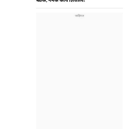
बैठक; नेमकं काय शिजतंय?