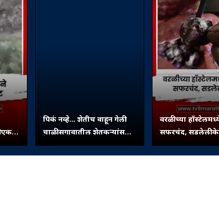
पिकं नव्हे... शेतीच वाहून गेली!
वरळीच्या हॉस्टेलमध्
ली एकच
चाळीसगावातील शेतकऱ्यांसमोर
सफरचंद, सडलेली क
कली
जगण्याचं भीषण संकट