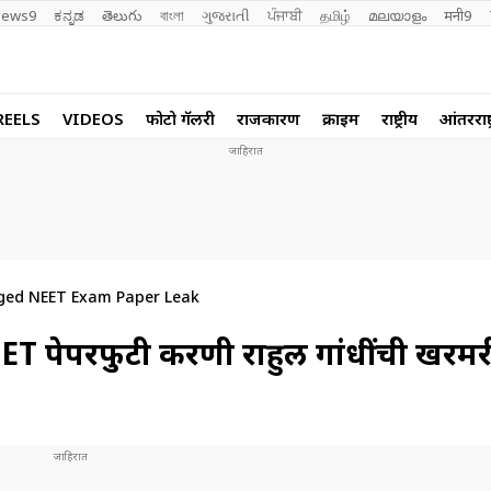
ews9
ಕನ್ನಡ
తెలుగు
বাংলা
ગુજરાતી
ਪੰਜਾਬੀ
தமிழ்
മലയാളം
मनी9
REELS
VIDEOS
फोटो गॅलरी
राजकारण
क्राईम
राष्ट्रीय
आंतरराष्ट
eged NEET Exam Paper Leak
पेपरफुटी प्रकरणी राहुल गांधींची खरमर