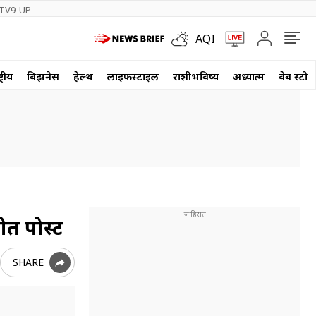
TV9-UP
AQI
्रीय
बिझनेस
हेल्थ
लाईफस्टाईल
राशीभविष्य
अध्यात्म
वेब स्टोर
ीत पोस्ट
SHARE