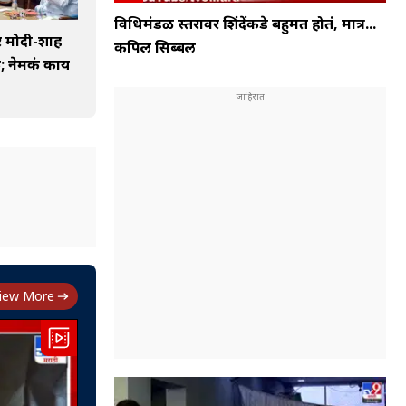
विधिमंडळ स्तरावर शिंदेंकडे बहुमत होतं, मात्र...
तर मोदी-शाह
कपिल सिब्बल
; नेमकं काय
iew More