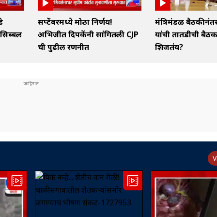
े
सप्टेंबरमध्ये मोठा निर्णय!
मंत्रिमंडळ बैठकीनं
 सिब्बल
अभिजीत दिपकेंनी सांगितली CJP
यांची तातडीची बैठक
ची पुढील रणनीत
शिजतंय?
V