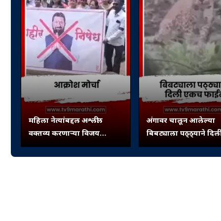
महिला नेत्यांबद्दल अश्लील
अंगावर चालून आलेल्या
वक्तव्य करणाऱ्या विजय
बिबट्याला पठ्ठ्याने दि
चौधरींविरोधात आक्रोश मोर्चा
फाईट.. अन् बिबट्याने ठो
धूम