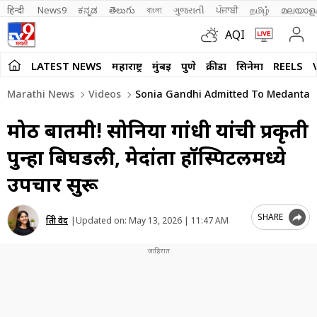
हिन्दी 
News9
ಕನ್ನಡ
తెలుగు
বাংলা
ગુજરાતી
ਪੰਜਾਬੀ
தமிழ்
മലയാള
AQI
LATEST NEWS
महाराष्ट्र
मुंबई
पुणे
क्रीडा
सिनेमा
REELS
Marathi News
Videos
Sonia Gandhi Admitted To Medanta H
मोठी बातमी! सोनिया गांधी यांची प्रकृती
पुन्हा बिघडली, मेदांता हॉस्पिटलमध्ये
उपचार सुरू
SHARE
प्रिती वेद
|
Updated on:
May 13, 2026 | 11:47 AM