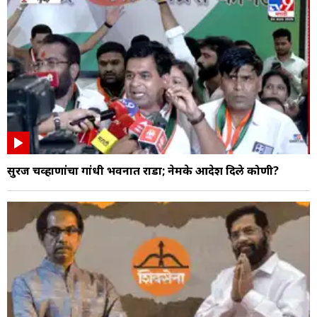
सुरज चव्हाणांचा गांधी भवनात राडा; नेमके आदेश दिले कोणी?