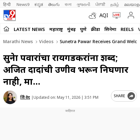
हिन्दी 
News9
ಕನ್ನಡ
తెలుగు
বাংলা
ગુજરાતી
ਪੰਜਾਬੀ
தமிழ்
മലയാള
AQI
LATEST NEWS
महाराष्ट्र
मुंबई
पुणे
क्रीडा
सिनेमा
REELS
Marathi News
Videos
Sunetra Pawar Receives Grand Welcome
सुनेत्रा पवारांचा रायगडकरांना शब्द;
अजित दादांची उणीव भरून निघणार
नाही, मात्र…
SHARE
प्रिती वेद
|
Updated on:
May 11, 2026 | 3:51 PM