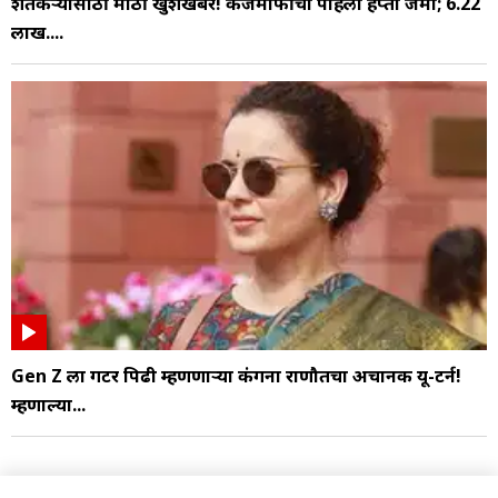
शेतकऱ्यांसाठी मोठी खुशखबर! कर्जमाफीचा पहिला हप्ता जमा; 6.22
लाख....
Gen Z ला गटर पिढी म्हणणाऱ्या कंगना राणौतचा अचानक यू-टर्न!
म्हणाल्या...