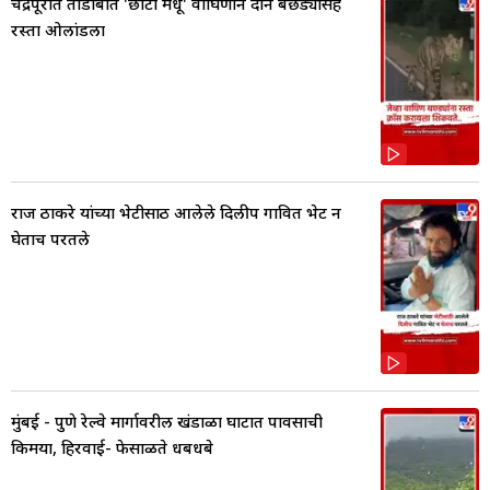
चंद्रपूरात ताडोबात 'छोटी मधू' वाघिणीने दोन बछड्यांसह
रस्ता ओलांडला
राज ठाकरे यांच्या भेटीसाठी आलेले दिलीप गावित भेट न
घेताच परतले
मुंबई - पुणे रेल्वे मार्गावरील खंडाळा घाटात पावसाची
किमया, हिरवाई- फेसाळते धबधबे