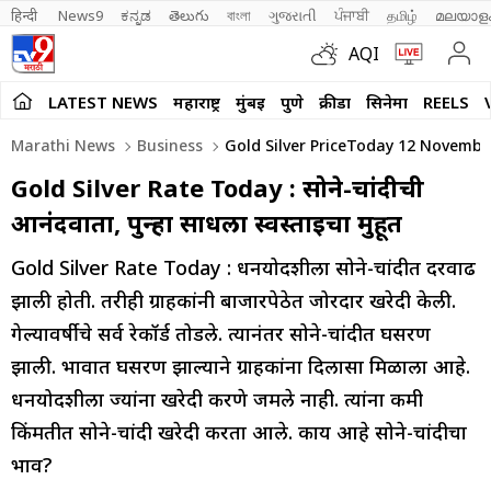
हिन्दी 
News9
ಕನ್ನಡ
తెలుగు
বাংলা
ગુજરાતી
ਪੰਜਾਬੀ
தமிழ்
മലയാള
AQI
LATEST NEWS
महाराष्ट्र
मुंबई
पुणे
क्रीडा
सिनेमा
REELS
Marathi News
Business
Gold Silver PriceToday 12 November
Gold Silver Rate Today : सोने-चांदीची
आनंदवार्ता, पुन्हा साधला स्वस्ताईचा मुहूर्त
Gold Silver Rate Today : धनत्रयोदशीला सोने-चांदीत दरवाढ
झाली होती. तरीही ग्राहकांनी बाजारपेठेत जोरदार खरेदी केली.
गेल्यावर्षीचे सर्व रेकॉर्ड तोडले. त्यानंतर सोने-चांदीत घसरण
झाली. भावात घसरण झाल्याने ग्राहकांना दिलासा मिळाला आहे.
धनत्रयोदशीला ज्यांना खरेदी करणे जमले नाही. त्यांना कमी
किंमतीत सोने-चांदी खरेदी करता आले. काय आहे सोने-चांदीचा
भाव?