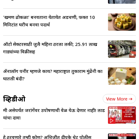
'खमण ढोकळा' बनवताना येतायेत अडचणी, फक्त 10
मिनिटांत घरीच बनवा पदार्थ
ऑटो सेक्टरसाठी जुलै महिना ठरला लकी; 25.91 लाख
गाड्यांच्या विक्रीसह
ॲनालॉग पनीर म्हणजे काय? महाराष्ट्रात तुकाराम मुंढेंनी का
घातली बंदी?
व्हिडीओ
View More
मी असेपर्यंत जरांगेंवर उपोषणाची वेळ येऊ देणार नाही! लाड
यांचा दावा
हे ठरवणारे तुम्ही कोण? अभिजीत दीपके थेट पोलीस