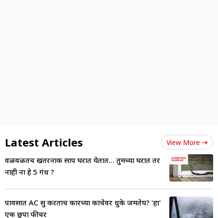
Latest Articles
View More
वळवळतच खतरनाक साप घरात येतात... तुमच्या घरात तर
नाही ना हे 5 गंध ?
पावसात AC सुरू करताच कारच्या काचेवर धुके जमतेय? 'हा'
एक छुपा फीचर