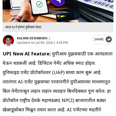
आता AI ने होणार युपीआय पेमेंट!
KALYAN DESHMUKH
|
SHARE
Updated on:
Jul 09, 2026 | 4:38 PM
UPI New AI Feature:
युपीआय युझर्ससाठी एक आनंदवार्ता
येऊन धडकली आहे. डिजिटल पेमेंट अधिक स्मार्ट होईल.
युनिफाईड एजेंट प्रोटोकॉलवर (UAP) सध्या काम सुरू आहे.
त्यातंर्गत AI-एजेंट युझर्सच्या परवानगीने युपीआयच्या माध्यमातून
बिल पेमेंटपासून लहान लहान व्यवहार बिनदिक्कत पूर्ण करेल. हा
प्रोटोकॉल राष्ट्रीय देयके महामंडळा( NPCI) बाजारातील बड्या
खेळाडूंसोबत मिळून तयार करत आहे. AI एजेंटच्या मदतीने