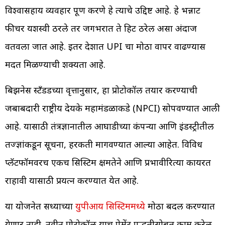
विश्वासहार्य व्यवहार पूर्ण करणे हे त्याचे उद्दिष्ट आहे. हे भन्नाट
फीचर यशस्वी ठरले तर जगभरात ते हिट ठरेल असा अंदाज
वर्तवला जात आहे. इतर देशात UPI चा मोठा वापर वाढण्यास
मदत मिळण्याची शक्यता आहे.
बिझनेस स्टँडर्डच्या वृत्तानुसार, हा प्रोटोकॉल तयार करण्याची
जबाबदारी राष्ट्रीय देयके महामंडळाकडे (NPCI) सोपवण्यात आली
आहे. यासाठी तंत्रज्ञानातील आघाडीच्या कंपन्या आणि इंडस्ट्रीतील
तज्ज्ञांकडून सूचना, हरकती मागवण्यात आल्या आहेत. विविध
प्लॅटफॉर्मवरच एकच सिस्टिम क्षमतेने आणि प्रभावीरित्या कार्यरत
राहावी यासाठी प्रयत्न करण्यात येत आहे.
या योजनेत सध्याच्या
युपीआय सिस्टिममध्ये
मोठा बदल करण्यात
येणार नाही. नवीन प्रोटोकॉल याच पेमेंट पद्धतीसोबत काम करेल.