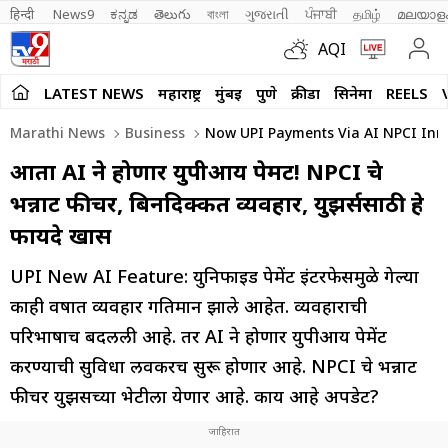
हिन्दी 
News9
ಕನ್ನಡ
తెలుగు
বাংলা
ગુજરાતી
ਪੰਜਾਬੀ
தமிழ்
മലയാള
AQI
LATEST NEWS
महाराष्ट्र
मुंबई
पुणे
क्रीडा
सिनेमा
REELS
Marathi News
Business
Now UPI Payments Via AI NPCI Innov
आता AI ने होणार युपीआय पेमेंट! NPCI चे
भन्नाट फीचर, बिनदिक्कत व्यवहार, युझर्ससाठी हे
फायदे खास
UPI New AI Feature: युनिफाईड पेमेंट इंटरफेसमुळे गेल्या
काही वर्षात व्यवहार गतिमान झाले आहेत. व्यवहाराची
परिभाषाच बदलली आहे. तर AI ने होणार युपीआय पेमेंट
करण्याची सुविधा लवकरच सुरू होणार आहे. NPCI चे भन्नाट
फीचर युझर्सच्या भेटीला येणार आहे. काय आहे अपडेट?