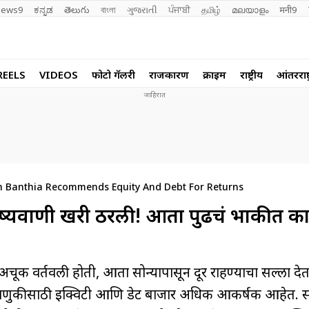
ews9
ಕನ್ನಡ
తెలుగు
বাংলা
ગુજરાતી
ਪੰਜਾਬੀ
தமிழ்
മലയാളം
मनी9
REELS
VIDEOS
फोटो गॅलरी
राजकारण
क्राईम
राष्ट्रीय
आंतरराष्ट
sh Banthia Recommends Equity And Debt For Returns
िष्यवाणी खरी ठरली! आता पुढचं भाकीत का
वाढ अचूक वर्तवली होती, आता सोन्यापासून दूर राहण्याचा सल्ला द
 गुंतवणुकीसाठी इक्विटी आणि डेट बाजार अधिक आकर्षक आहेत. सध