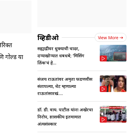
व्हिडीओ
View More
िरिक्त
सह्याद्रीवर धुक्याची चादर,
दऱ्याखोऱ्यात धबधबे; ‘मिसिंग
णि गोल्ड या
लिंक’चं हे...
संजय राऊतांवर अमृता फडणवीस
संतापल्या, थेट म्हणाल्या
राऊतांसारखं....
डॉ. डी. वाय. पाटील यांना अखेरचा
निरोप, शासकीय इतमामात
अंत्यसंस्कार