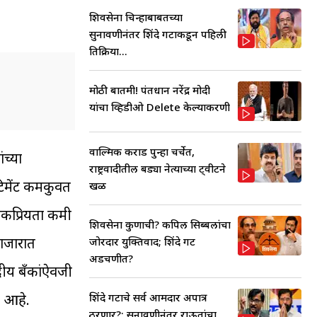
शिवसेना चिन्हाबाबतच्या
सुनावणीनंतर शिंदे गटाकडून पहिली
प्रतिक्रिया...
मोठी बातमी! पंतप्रधान नरेंद्र मोदी
यांचा व्हिडीओ Delete केल्याप्रकरणी
वाल्मिक कराड पुन्हा चर्चेत,
ंच्या
राष्ट्रवादीतील बड्या नेत्याच्या ट्वीटने
ंटिमेंट कमकुवत
खळ
लोकप्रियता कमी
शिवसेना कुणाची? कपिल सिब्बलांचा
ाजारात
जोरदार युक्तिवाद; शिंदे गट
अडचणीत?
रीय बँकांऐवजी
शिंदे गटाचे सर्व आमदार अपात्र
ं आहे.
ठरणार?; सुनावणीनंतर राऊतांचा