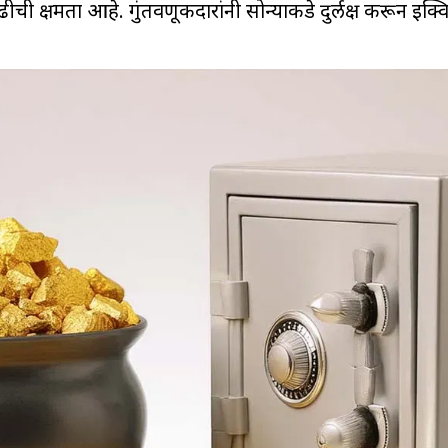
ढीची क्षमता आहे. गुंतवणूकदारांनी सोन्याकडे दुर्लक्ष करून इक