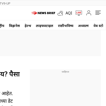
TV9-UP
AQI
्रीय
बिझनेस
हेल्थ
लाईफस्टाईल
राशीभविष्य
अध्यात्म
वेब स्टोर
य? पैसा
ेत आहेत.
्या डेट