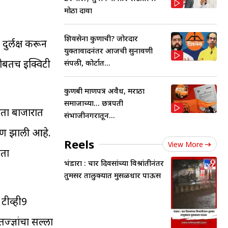
मोठा दावा
शिवसेना कुणाची? जोरदार
दुर्लक्ष करून
युक्तावादनंतर आजची सुनावणी
सोबतच इक्विटी
संपली, कोर्टात...
कुणबी प्रमाणपत्र अवैध, मराठा
समाजाच्या... छत्रपती
आता बाजारात
संभाजीनगरातून...
माण झाली आहे.
Reels
View More
तता
भंडारा : चार दिवसांच्या विश्रांतीनंतर
तुमसर तालुक्यात मुसळधार पाऊस
 टीव्ही9
ज्ज्ञांचा सल्ला