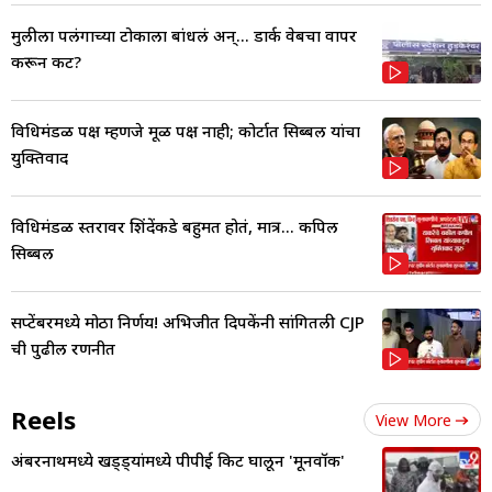
मुलीला पलंगाच्या टोकाला बांधलं अन्... डार्क वेबचा वापर
करून कट?
विधिमंडळ पक्ष म्हणजे मूळ पक्ष नाही; कोर्टात सिब्बल यांचा
युक्तिवाद
विधिमंडळ स्तरावर शिंदेंकडे बहुमत होतं, मात्र... कपिल
सिब्बल
सप्टेंबरमध्ये मोठा निर्णय! अभिजीत दिपकेंनी सांगितली CJP
ची पुढील रणनीत
Reels
View More
अंबरनाथमध्ये खड्ड्यांमध्ये पीपीई किट घालून 'मूनवॉक'