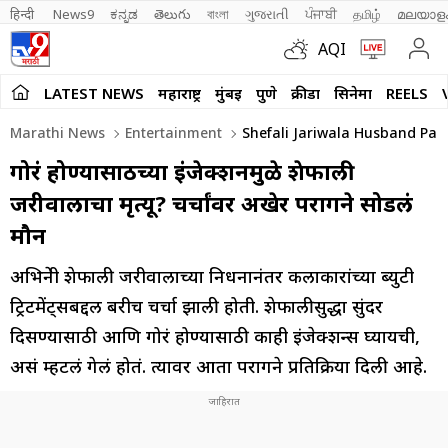
हिन्दी 
News9
ಕನ್ನಡ
తెలుగు
বাংলা
ગુજરાતી
ਪੰਜਾਬੀ
தமிழ்
മലയാള
AQI
LATEST NEWS
महाराष्ट्र
मुंबई
पुणे
क्रीडा
सिनेमा
REELS
Marathi News
Entertainment
Shefali Jariwala Husband Par
गोरं होण्यासाठीच्या इंजेक्शनमुळे शेफाली
जरीवालाचा मृत्यू? चर्चांवर अखेर परागने सोडलं
मौन
अभिनेत्री शेफाली जरीवालाच्या निधनानंतर कलाकारांच्या ब्युटी
ट्रिटमेंट्सबद्दल बरीच चर्चा झाली होती. शेफालीसुद्धा सुंदर
दिसण्यासाठी आणि गोरं होण्यासाठी काही इंजेक्शन्स घ्यायची,
असं म्हटलं गेलं होतं. त्यावर आता परागने प्रतिक्रिया दिली आहे.