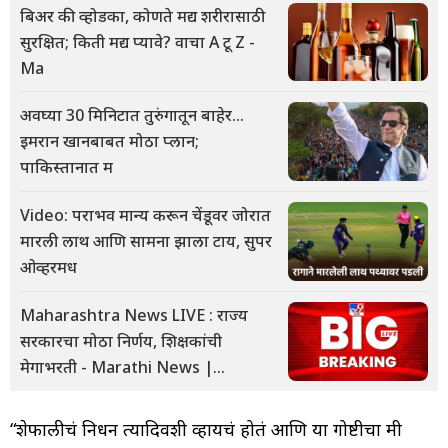
बिअर की व्होडका, कोणते मद्य शरीरासाठी
सुरक्षित; किती मद्य प्यावे? वाचा A टू Z -
Ma
अवघ्या 30 मिनिटात तुरुंगातून बाहेर...
इमरान खानबाबत मोठा प्लान;
पाकिस्तानात म
Video: पराभव मान्य करून चेंडूवर जोरात
मारली लाथ आणि सामना झाला टाय, सुपर
ओव्हरमध
Maharashtra News LIVE : राज्य
सरकारचा मोठा निर्णय, शिक्षकांची
मेगाभरती - Marathi News |
Maharashtra news live updates
in
“शेफालीचं निधन त्यादिवशी व्हायचं होतं आणि या गोष्टीचा मी