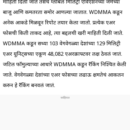
माहिती दिली जाते तसचं ग्लोबल मिलिट्री एविएशनच्या जमेच्या
बाजू आणि कमतरता समोर आणल्या जातात. WDMMA कडून
अनेक आकडे मिळवून रिपोर्ट तयार केला जातो. प्रत्येक एअर
फोर्सची किती ताकद आहे, त्या बद्दलची खरी माहिती दिली जाते.
WDMMA कडून सध्या 103 वेगवेगळ्या देशांच्या 129 मिलिट्री
एअर यूनिट्सच्या एकूण 48,082 एअरक्राफ्टवर लक्ष ठेवलं जातं.
जटिल फॉर्मुल्याच्या आधारे WDMMA कडून रँकिंग निश्चित केली
जाते. वेगवेगळ्या देशांच्या एअर फोर्सच्या लढाऊ क्षमतेचं आकलन
करुन हे रँकिंग बनवलं जातं.