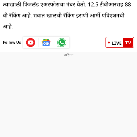
त्याखाली फिनलँड एअरफोर्सचा नंबर येतो. 12.5 टीवीआरसह 88
वी रँकिंग आहे. सर्वात खालची रँकिंग इराणी आर्मी एविएशनची
आहे.
TV
Follow Us
LIVE