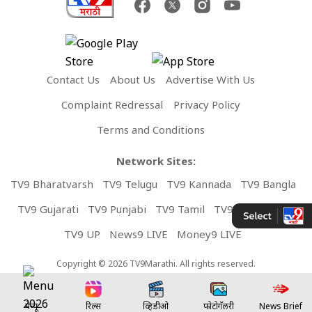
Contact Us
About Us
Advertise With Us
Complaint Redressal
Privacy Policy
Terms and Conditions
Network Sites:
TV9 Bharatvarsh
TV9 Telugu
TV9 Kannada
TV9 Bangla
TV9 Gujarati
TV9 Punjabi
TV9 Tamil
TV9 Malayalam
TV9 UP
News9 LIVE
Money9 LIVE
Copyright © 2026 TV9Marathi. All rights reserved.
मेन्यू
रिल्स
व्हिडीओ
फोटोगॅलरी
News Brief