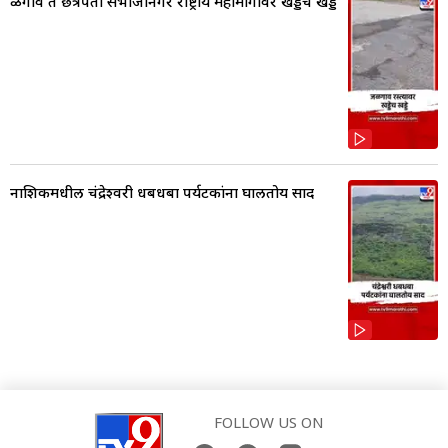
ळगाव ते छत्रपती संभाजीनगर राष्ट्रीय महामार्गावर खड्डेच खड्डे
नाशिकमधील चंद्रेश्वरी धबधबा पर्यटकांना घालतोय साद
FOLLOW US ON