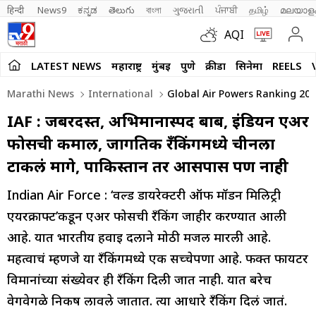
हिन्दी 
News9
ಕನ್ನಡ
తెలుగు
বাংলা
ગુજરાતી
ਪੰਜਾਬੀ
தமிழ்
മലയാള
AQI
LATEST NEWS
महाराष्ट्र
मुंबई
पुणे
क्रीडा
सिनेमा
REELS
Marathi News
International
Global Air Powers Ranking 2026
IAF : जबरदस्त, अभिमानास्पद बाब, इंडियन एअर
फोर्सची कमाल, जागतिक रँकिंगमध्ये चीनला
टाकलं मागे, पाकिस्तान तर आसपास पण नाही
Indian Air Force : ‘वर्ल्ड डायरेक्टरी ऑफ मॉडर्न मिलिट्री
एयरक्राफ्ट’कडून एअर फोर्सची रँकिंग जाहीर करण्यात आली
आहे. यात भारतीय हवाई दलाने मोठी मजल मारली आहे.
महत्वाचं म्हणजे या रँकिंगमध्ये एक सच्चेपणा आहे. फक्त फायटर
विमानांच्या संख्येवर ही रँकिंग दिली जात नाही. यात बरेच
वेगवेगळे निकष लावले जातात. त्या आधारे रँकिंग दिलं जातं.