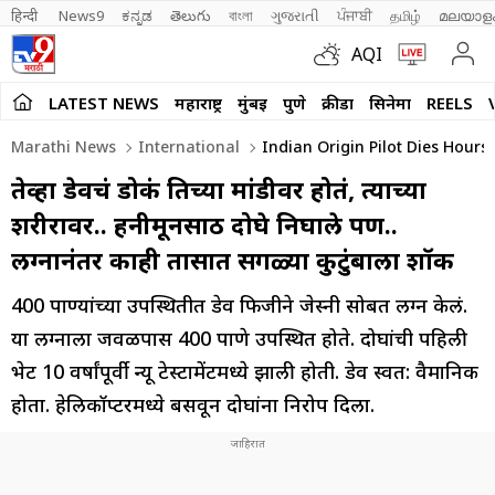
हिन्दी 
News9
ಕನ್ನಡ
తెలుగు
বাংলা
ગુજરાતી
ਪੰਜਾਬੀ
தமிழ்
മലയാള
AQI
LATEST NEWS
महाराष्ट्र
मुंबई
पुणे
क्रीडा
सिनेमा
REELS
Marathi News
International
Indian Origin Pilot Dies Hours
तेव्हा डेवचं डोकं तिच्या मांडीवर होतं, त्याच्या
शरीरावर.. हनीमूनसाठी दोघे निघाले पण..
लग्नानंतर काही तासात सगळ्या कुटुंबाला शॉक
400 पाहुण्यांच्या उपस्थितीत डेव फिजीने जेस्नी सोबत लग्न केलं.
या लग्नाला जवळपास 400 पाहुणे उपस्थित होते. दोघांची पहिली
भेट 10 वर्षांपूर्वी न्यू टेस्टामेंटमध्ये झाली होती. डेव स्वत: वैमानिक
होता. हेलिकॉप्टरमध्ये बसवून दोघांना निरोप दिला.