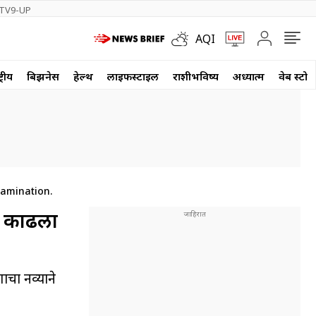
TV9-UP
AQI
्रीय
बिझनेस
हेल्थ
लाईफस्टाईल
राशीभविष्य
अध्यात्म
वेब स्टोर
xamination.
ा काढला
ाचा नव्याने