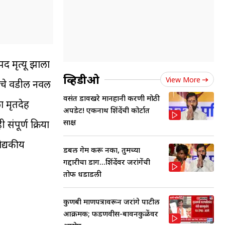
द मृत्यू झाला
व्हिडीओ
View More
्याचे वडील नवल
वसंत डावखरे मानहानी प्रकरणी मोठी
ा मृतदेह
अपडेट! एकनाथ शिंदेंची कोर्टात
साक्ष
र्ण प्रक्रिया
ैद्यकीय
डबल गेम करू नका, तुमच्या
गद्दारीचा डाग...शिंदेंवर जरांगेंची
तोफ धडाडली
कुणबी प्रमाणपत्रावरून जरांगे पाटील
आक्रमक; फडणवीस-बावनकुळेंवर