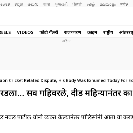
ews9
ಕನ್ನಡ
తెలుగు
বাংলা
ગુજરાતી
ਪੰਜਾਬੀ
தமிழ்
മലയാളം
मनी9
REELS
VIDEOS
फोटो गॅलरी
राजकारण
क्राईम
राष्ट्रीय
आंतरराष्ट
gaon Cricket Related Dispute, His Body Was Exhumed Today For E
रडला… सर्व गहिवरले, दीड महिन्यानंतर क
 नवल पाटील यांनी व्यक्त केल्यानंतर पोलिसांनी आता या प्रकरण