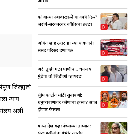
आरोप
कोणाच्या दबावाखाली प्रमाणपत्र दिलं?
जरांगे-सरकारवर काँग्रेसचा हल्ला
अमित शाह उत्तर द्या च्या घोषणांनी
संसद परिसर दणाणलं
अरे, तुम्ही मला पाणीच... धनंजय
मुंडेंचा तो व्हिडीओ व्हायरल
र्ण जिल्ह्याचे
सुप्रीम कोर्टात मोठी सुनावणी;
ाला न्याय
धनुष्यबाणावर कोणाचा हक्क? आज
होणार फैसला
र्यालय अशी
बांग्लादेश कट्टरपंथ्यांच्या ताब्यात;
शेख हसीनांचा गंभीर आरोप