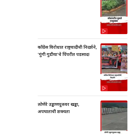
काँग्रेस विरोधात राष्ट्रवादीची निदर्शने,
'गुंगी गुडीया'चे पिंपरीत पडसाद!
लोणेरे उड्डाणपूलवर खड्डा,
अपघाताची शक्यता