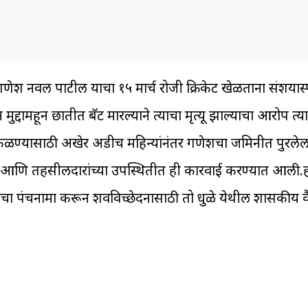
ेश नवल पाटील याचा १५ मार्च रोजी क्रिकेट खेळताना संशयास्प
ुद्दामहून छातीत बॅट मारल्याने त्याचा मृत्यू झाल्याचा आरोप त
ारण कळण्यासाठी अखेर अडीच महिन्यांनंतर गणेशचा जमिनीत पुरलेल
 तहसीलदारांच्या उपस्थितीत ही कारवाई करण्यात आली.ही संपू
हाचा पंचनामा करून शवविच्छेदनासाठी तो धुळे येथील शासकीय व