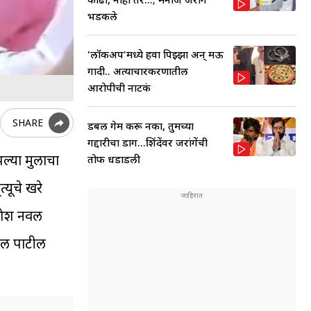
भडकले
'लॉकअप'मध्ये हवा पिझ्झा अन् मऊ
गादी.. अत्याचारप्रकरणातील
आरोपीची नाटकं
SHARE
डबल गेम करू नका, तुमच्या
गद्दारीचा डाग...शिंदेंवर जरांगेंची
पल्या मुलाचा
तोफ धडाडली
्यूचे खरे
गणेश नवल
नवल पाटील