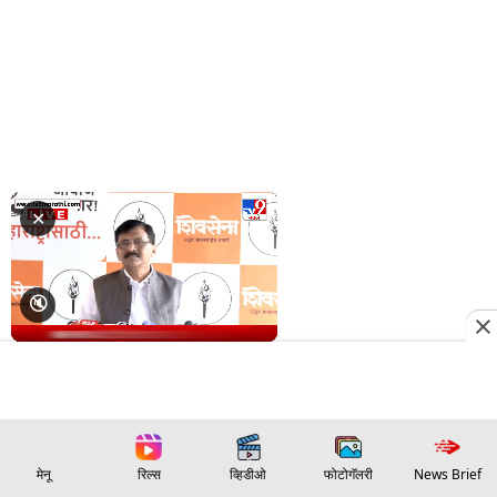
मेनू
रिल्स
व्हिडीओ
फोटोगॅलरी
News Brief