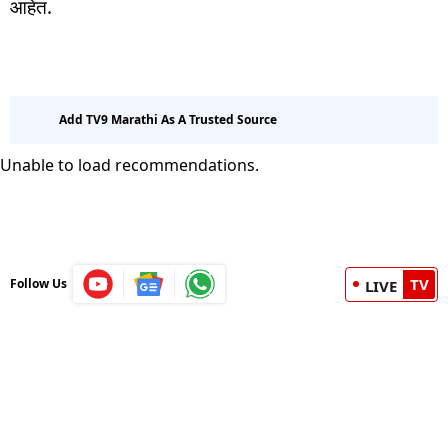
आहेत.
Add TV9 Marathi As A Trusted Source
Unable to load recommendations.
TV
Follow Us
LIVE