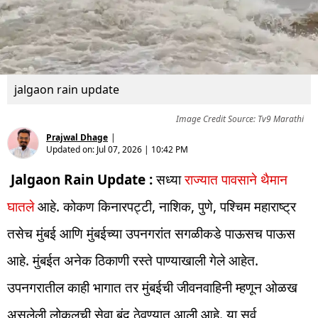
jalgaon rain update
Image Credit Source: Tv9 Marathi
Prajwal Dhage
|
Updated on:
Jul 07, 2026 | 10:42 PM
Jalgaon Rain Update :
सध्या
राज्यात पावसाने थैमान
घातले
आहे. कोकण किनारपट्टी, नाशिक, पुणे, पश्चिम महाराष्ट्र
तसेच मुंबई आणि मुंबईच्या उपनगरांत सगळीकडे पाऊसच पाऊस
आहे. मुंबईत अनेक ठिकाणी रस्ते पाण्याखाली गेले आहेत.
उपनगरातील काही भागात तर मुंबईची जीवनवाहिनी म्हणून ओळख
असलेली लोकलची सेवा बंद ठेवण्यात आली आहे. या सर्व