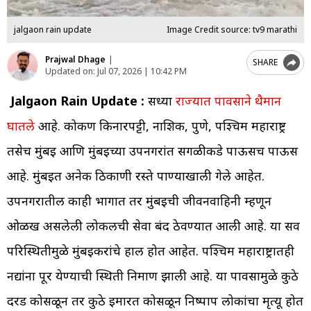
jalgaon rain update
Image Credit source: tv9 marathi
Prajwal Dhage
|
SHARE
Updated on:
Jul 07, 2026 | 10:42 PM
Jalgaon Rain Update :
सध्या
राज्यात पावसाने थैमान
घातले
आहे. कोकण किनारपट्टी, नाशिक, पुणे, पश्चिम महाराष्ट्र
तसेच मुंबई आणि मुंबईच्या उपनगरांत सगळीकडे पाऊसच पाऊस
आहे. मुंबईत अनेक ठिकाणी रस्ते पाण्याखाली गेले आहेत.
उपनगरातील काही भागात तर मुंबईची जीवनवाहिनी म्हणून
ओळख असलेली लोकलची सेवा बंद ठेवण्यात आली आहे. या सर्व
परिस्थितीमुळे मुंबईकरांचे हाल होत आहेत. पश्चिम महाराष्ट्रातही
नद्यांना पूर येण्याची स्थिती निर्माण झाली आहे. या पावसामुळे कुठे
दरड कोसळून तर कुठे इमारत कोसळून निष्पाप लोकांचा मृत्यू होत