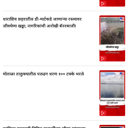
धाराशिव शहरातील डी-मार्टकडे जाणाऱ्या रस्त्यावर
जीवघेणा खड्डा; नागरिकांची अनोखी बॅनरबाजी!
मोताळा तालुक्यातील पलढग धरण १०० टक्के भरले