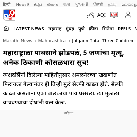
हिन्दी 
News9
ಕನ್ನಡ
తెలుగు
বাংলা
ગુજરાતી
ਪੰਜਾਬੀ
தமிழ்
മലയാള
AQI
LATEST NEWS
महाराष्ट्र
मुंबई
पुणे
क्रीडा
सिनेमा
REELS
Marathi News
Maharashtra
Jalgaon Total Three Children 
महाराष्ट्राला पावसाने झोडपलं, 5 जणांचा मृत्यू,
अनेक ठिकाणी कोसळधारा सुरूच!
प्रत्यक्षदर्शिंनी दिलेल्या माहितीनुसार अमळनेरच्या खदाणीत
फिरायला गेल्यानंतर ही तिन्ही मुलं सेल्फी काढत होते. सेल्फी
काढत असताना एका बालकाचा पाय घसरला. त्या मुलाला
वाचवण्याचा दोघांनी प्रयत्न केला.