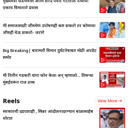
मुख्यमंत्री फडणवीस आणि शरद पवार गटातील नेत्याचा
एकाच विमानाने प्रवास
मी समाजासाठी जीवघेणं उपोषणही करु शकतो तर कोणाचा
जीवही घेऊ शकतो- जरांगे
Big Breaking| बारामती विमान दुर्घटनेबाबत मोठी अपडेट
समोर
मी नितीन गडकरी यांना फोन केला अन् म्हणालो... तिसऱ्या
मुंबईवरून राज ठाक
Reels
View More
सरकारची दडपशाही , सिन्नर आंदोलनादरम्यान बाळासाहेब
थोरात