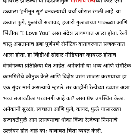
व्हायरल झालेल्या या व्हिडीओमुळे
भारतीय रेल्वे
च्या फर्स्ट एसी
डब्याला ‘हनीमून सूट’ बनवल्याची चर्चा जोरात रंगली आहे. या
डब्यात फुगे, फुलांची सजावट, हजारो गुलाबाच्या पाकळ्या आणि
भिंतीवर “I Love You” असा संदेश लावण्यात आला होता. रेल्वे
चालू असतानाच डबा पूर्णपणे रोमँटिक वातावरणात सजवण्यात
आला होता. हा व्हिडीओ सोशल मीडियावर व्हायरल होताच
वेगवेगळ्या प्रतिक्रिया येत आहेत. अनेकांनी या भव्य आणि रोमँटिक
कामगिरीचे कौतुक केले आणि विशेष प्रसंग साजरा करण्याचा हा
एक सुंदर मार्ग असल्याचे म्हटले. तर काहींनी रेल्वेच्या डब्यात अशा
भव्य सजावटीला परवानगी आहे का? असा प्रश्न उपस्थित केला.
अनेकांनी सुरक्षा, स्वच्छता आणि फुगे, कागद, फुले यासारख्या
सजावटीमुळे आग लागण्याचा धोका किंवा रेल्वेच्या नियमांचे
उल्लंघन होत आहे का? याबाबत चिंता व्यक्त केली.