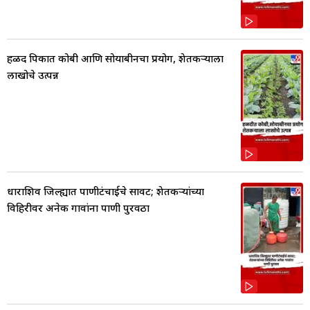
हळद पिकात कोबी आणि सोयाबीनचा प्रयोग, शेतकर्‍याला
लाखोचे उत्पन्न
धाराशिव जिल्ह्यात पाणीटंचाईचे सावट; शेतकऱ्यांच्या
विहिरीवर अनेक गावांना पाणी पुरवठा