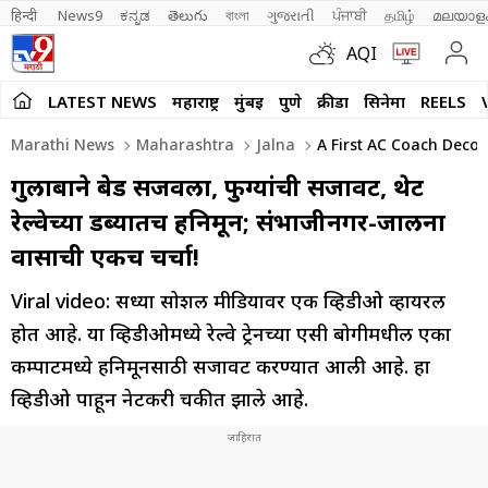
हिन्दी 
News9
ಕನ್ನಡ
తెలుగు
বাংলা
ગુજરાતી
ਪੰਜਾਬੀ
தமிழ்
മലയാള
AQI
LATEST NEWS
महाराष्ट्र
मुंबई
पुणे
क्रीडा
सिनेमा
REELS
Marathi News
Maharashtra
Jalna
A First AC Coach Decor
गुलाबाने बेड सजवला, फुग्यांची सजावट, थेट
रेल्वेच्या डब्यातच हनिमून; संभाजीनगर-जालना
प्रवासाची एकच चर्चा!
Viral video: सध्या सोशल मीडियावर एक व्हिडीओ व्हायरल
होत आहे. या व्हिडीओमध्ये रेल्वे ट्रेनच्या एसी बोगीमधील एका
कम्पार्टमध्ये हनिमूनसाठी सजावट करण्यात आली आहे. हा
व्हिडीओ पाहून नेटकरी चकीत झाले आहे.