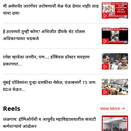
मी असेपर्यंत जरांगेंवर उपोषणाची वेळ येऊ देणार नाही! लाड
यांचा दावा
हे ठरवणारे तुम्ही कोण? अभिजीत दीपके थेट पोलीस
अधिकाऱ्यावर भडकले
रमेश म्हात्रेला जामीन, पण...; डोंबिवली डॉक्टर मारहाण
प्रकरणात...
मुंबई पोलिसांना पुन्हा धमकीचा मेसेज; पंजाबमार्गे 15 जण
RDX घेऊन...
Reels
View More
जळगाव: होमिओपॅथी व आयुर्वेद महाविद्यालयातील कंत्राटी
कर्मचाऱ्यांचे आंदोलन