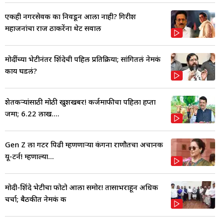
एकही नगरसेवक का निवडून आला नाही? गिरीश
महाजनांचा राज ठाकरेंना थेट सवाल
मोदींच्या भेटीनंतर शिंदेची पहिली प्रतिक्रिया; सांगितलं नेमकं
काय घडलं?
शेतकऱ्यांसाठी मोठी खुशखबर! कर्जमाफीचा पहिला हप्ता
जमा; 6.22 लाख....
Gen Z ला गटर पिढी म्हणणाऱ्या कंगना राणौतचा अचानक
यू-टर्न! म्हणाल्या...
मोदी-शिंदे भेटीचा फोटो आला समोर! तासाभराहून अधिक
चर्चा; बैठकीत नेमकं क