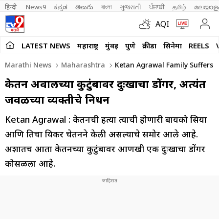
हिन्दी 
News9
ಕನ್ನಡ
తెలుగు
বাংলা
ગુજરાતી
ਪੰਜਾਬੀ
தமிழ்
മലയാള
AQI
LATEST NEWS
महाराष्ट्र
मुंबई
पुणे
क्रीडा
सिनेमा
REELS
Marathi News
Maharashtra
Ketan Agrawal Family Suffers 
केतन अग्रवालच्या कुटुंबावर दुःखाचा डोंगर, अत्यंत
जवळच्या व्यक्तीचे निधन
Ketan Agrawal : केतनची हत्या त्याची होणारी बायको सिया
आणि तिचा प्रियकर चेतनने केली असल्याचे समोर आले आहे.
अशातच आता केतनच्या कुटुंबावर आणखी एक दुःखाचा डोंगर
कोसळला आहे.