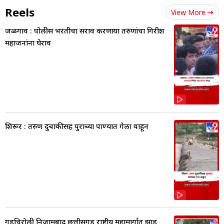
Reels
View More
जळगाव : पोलीस भरतीचा सराव करणाऱ्या तरुणांचा गिरीश
महाजनांना घेराव
शिरूर : तरुण दुचाकीसह पुराच्या पाण्यात गेला वाहून
गडचिरोली निजामबाद छत्तीसगड राष्ट्रीय महामार्गात झाड