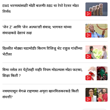
EMI भरणाऱ्यांसाठी मोठी बातमी! RBI चा रेपो रेटवर मोठा
निर्णय
‘जेन Z’ आणि ‘जेन अल्फा’शी संवाद; भागवत यांच्या
संवादाकडे देशाचं लक्ष
दिल्लीत मोठ्या घडामोडी! किरण रिजिजू थेट राहुल गांधींच्या
भेटीला
विमा नसेल तर पेट्रोलही नाही! नियम मोडल्यास मोठा फटका,
शिक्षा किती ?
नवऱ्यापासून वेगळं राहणाऱ्या अमृता खानविलकरकडे किती
संपत्ती?