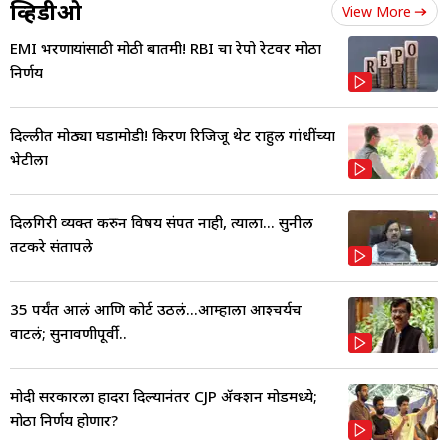
व्हिडीओ
View More
EMI भरणाऱ्यांसाठी मोठी बातमी! RBI चा रेपो रेटवर मोठा
निर्णय
दिल्लीत मोठ्या घडामोडी! किरण रिजिजू थेट राहुल गांधींच्या
भेटीला
दिलगिरी व्यक्त करुन विषय संपत नाही, त्याला... सुनील
तटकरे संतापले
35 पर्यंत आलं आणि कोर्ट उठलं...आम्हाला आश्चर्यच
वाटलं; सुनावणीपूर्वी..
मोदी सरकारला हादरा दिल्यानंतर CJP ॲक्शन मोडमध्ये;
मोठा निर्णय होणार?