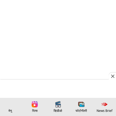
मेनू
रिल्स
व्हिडीओ
फोटोगॅलरी
News Brief