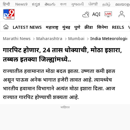
हिन्दी 
News9
ಕನ್ನಡ
తెలుగు
বাংলা
ગુજરાતી
ਪੰਜਾਬੀ
தமிழ்
മലയാള
AQI
LATEST NEWS
महाराष्ट्र
मुंबई
पुणे
क्रीडा
सिनेमा
REELS
Marathi News
Maharashtra
Mumbai
India Meteorologica
गारपिट होणार, 24 तास धोक्याची, मोठा इशारा,
तब्बल इतक्या जिल्ह्यांमध्ये..
राज्यातील हवामानात मोठा बदल झाला. उष्णता कमी झाली
असून पाऊस अनेक भागात हजेरी लावत आहे. त्यामध्येच
भारतीय हवामान विभागाने अत्यंत मोठा इशारा दिला. आज
राज्यात गारपिट होण्याची शक्यता आहे.