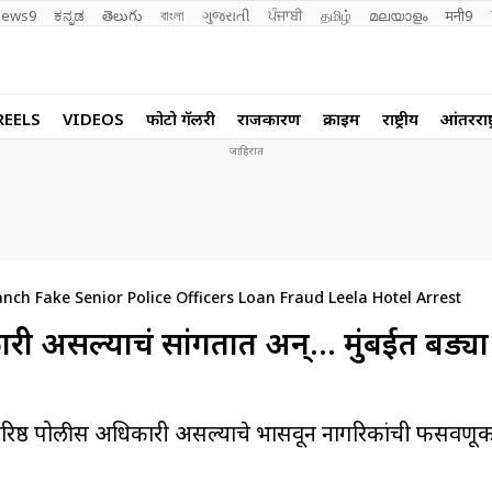
ews9
ಕನ್ನಡ
తెలుగు
বাংলা
ગુજરાતી
ਪੰਜਾਬੀ
தமிழ்
മലയാളം
मनी9
REELS
VIDEOS
फोटो गॅलरी
राजकारण
क्राईम
राष्ट्रीय
आंतरराष्ट
h Fake Senior Police Officers Loan Fraud Leela Hotel Arrest
ारी असल्याचं सांगतात अन्… मुंबईत बड्या
 वरिष्ठ पोलीस अधिकारी असल्याचे भासवून नागरिकांची फसवणू