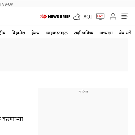
TV9-UP
AQI
्रीय
बिझनेस
हेल्थ
लाईफस्टाईल
राशीभविष्य
अध्यात्म
वेब स्टोर
क करणाऱ्या