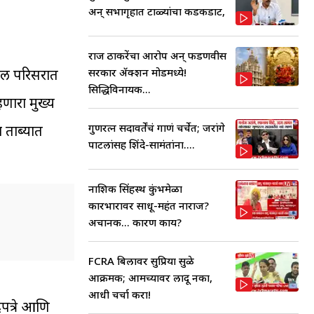
अन् सभागृहात टाळ्यांचा कडकडाट,
राज ठाकरेंचा आरोप अन् फडणवीस
सरकार ॲक्शन मोडमध्ये!
टेल परिसरात
सिद्धिविनायक...
णारा मुख्य
गुणरत्न सदावर्तेंचं गाणं चर्चेत; जरांगे
 ताब्यात
पाटलांसह शिंदे-सामंतांना....
नाशिक सिंहस्थ कुंभमेळा
कारभारावर साधू-महंत नाराज?
अचानक... कारण काय?
FCRA बिलावर सुप्रिया सुळे
आक्रमक; आमच्यावर लादू नका,
आधी चर्चा करा!
पत्रे आणि