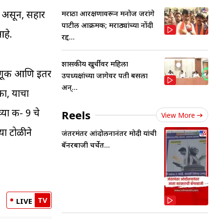
ा असून, सहार
मराठा आरक्षणावरून मनोज जरांगे
पाटील आक्रमक; मराठ्यांच्या नोंदी
हे.
रद्द...
शासकीय खुर्चीवर महिला
सवणूक आणि इतर
उपध्यक्षांच्या जागेवर पती बसला
अन्...
 का, याचा
ा कक्ष- 9 चे
Reels
View More
या टोळीने
जंतरमंतर आंदोलनानंतर मोदी यांची
बॅनरबाजी चर्चेत...
TV
LIVE