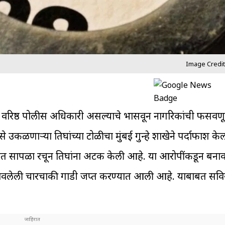
Image Credit
 वरिष्ठ पोलीस अधिकारी असल्याचे भासवून नागरिकांची फसवण
कळणाऱ्या तिघांच्या टोळीचा मुंबई गुन्हे शाखेने पर्दाफाश केला
रिसरात सापळा रचून तिघांना अटक केली आहे. या आरोपींकडून ब
ावलेली चारचाकी गाडी जप्त करण्यात आली आहे. याबाबत सविस