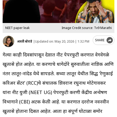
NEET paper leak
Image Credit source: Tv9 Marathi
SHARE
आरती बोराडे
|
Updated on:
May 20, 2026 | 1:32 PM
गेल्या काही दिवसांपासून देशात नीट पेपरफुटी प्रकरणात वेगवेगळे
खुलासे होत आहेत. या प्रकरणाचे धागेदोरे सुरुवातीला नाशिक आणि
नंतर लातूर-नांदेड येथे सापडले. सध्या लातूर येथील प्रसिद्ध ‘रेणुकाई
करिअर सेंटर’ (RCC)चे संचालक शिवराज रघुनाथ मोटेगावकर
यांना नीट युजी (NEET UG) पेपरफुटी प्रकरणी केंद्रीय अन्वेषण
विभागाने (CBI) अटक केली आहे. या प्रकरणात दररोज नवनवीन
खुलासे होताना दिसत आहेत. आता हा संपूर्ण घोटाळा समोर