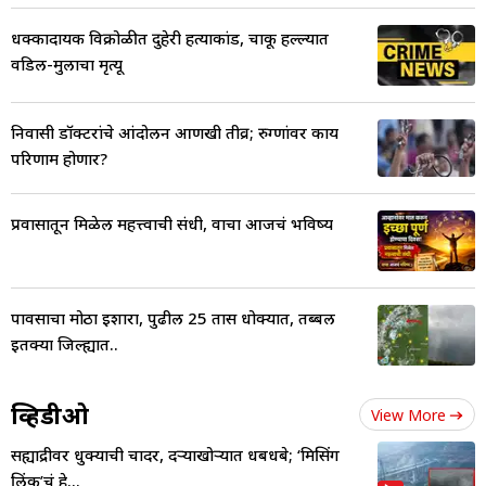
धक्कादायक विक्रोळीत दुहेरी हत्याकांड, चाकू हल्ल्यात
वडिल-मुलाचा मृत्यू
निवासी डॉक्टरांचे आंदोलन आणखी तीव्र; रुग्णांवर काय
परिणाम होणार?
प्रवासातून मिळेल महत्त्वाची संधी, वाचा आजचं भविष्य
पावसाचा मोठा इशारा, पुढील 25 तास धोक्यात, तब्बल
इतक्या जिल्ह्यात..
व्हिडीओ
View More
सह्याद्रीवर धुक्याची चादर, दऱ्याखोऱ्यात धबधबे; ‘मिसिंग
लिंक’चं हे...