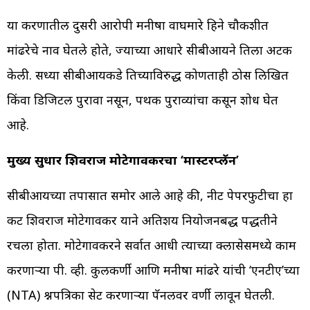
या प्रकरणातील दुसरी आरोपी मनीषा वाघमारे हिने चौकशीत
मांढरेचे नाव घेतले होते, ज्याच्या आधारे सीबीआयने तिला अटक
केली. सध्या सीबीआयकडे तिच्याविरुद्ध कोणताही ठोस लिखित
किंवा डिजिटल पुरावा नसून, पथक पुराव्यांचा कसून शोध घेत
आहे.
मुख्य सुत्रधार शिवराज मोटेगावकरचा ‘मास्टरप्लॅन’
सीबीआयच्या तपासात समोर आले आहे की, नीट पेपरफुटीचा हा
कट शिवराज मोटेगावकर याने अतिशय नियोजनबद्ध पद्धतीने
रचला होता. मोटेगावकरने सर्वात आधी त्याच्या क्लासेसमध्ये काम
करणाऱ्या पी. व्ही. कुलकर्णी आणि मनीषा मांढरे यांची ‘एनटीए’च्या
(NTA) प्रश्नपत्रिका सेट करणाऱ्या पॅनलवर वर्णी लावून घेतली.