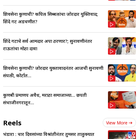
शिवसेना कुणाची? कपिल सिब्बलांचा जोरदार युक्तिवाद;
शिंदे गट अडचणीत?
शिंदे गटाचे सर्व आमदार अपात्र ठरणार?; सुनावणीनंतर
राऊतांचा मोठा दावा
शिवसेना कुणाची? जोरदार युक्तावादनंतर आजची सुनावणी
संपली, कोर्टात...
कुणबी प्रमाणपत्र अवैध, मराठा समाजाच्या... छत्रपती
संभाजीनगरातून...
Reels
View More
भंडारा : चार दिवसांच्या विश्रांतीनंतर तुमसर तालुक्यात