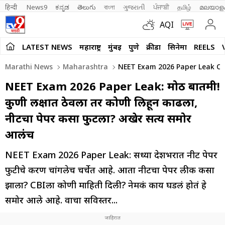
हिन्दी 
News9
ಕನ್ನಡ
తెలుగు
বাংলা
ગુજરાતી
ਪੰਜਾਬੀ
தமிழ்
മലയാള
AQI
LATEST NEWS
महाराष्ट्र
मुंबई
पुणे
क्रीडा
सिनेमा
REELS
Marathi News
Maharashtra
NEET Exam 2026 Paper Leak CB
NEET Exam 2026 Paper Leak: मोठी बातमी!
कुणी लक्षात ठेवला तर कोणी लिहून काढला,
नीटचा पेपर कसा फुटला? अखेर सत्य समोर
आलंच
NEET Exam 2026 Paper Leak: सध्या देशभरात नीट पेपर
फुटीचे प्रकरण चांगलेच चर्चेत आहे. आता नीटचा पेपर लीक कसा
झाला? CBIला कोणी माहिती दिली? नेमकं काय घडलं होतं हे
समोर आले आहे. वाचा सविस्तर...