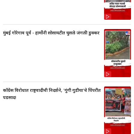
मुंबई गोरेगाव पूर्व - हार्मोनी सोसायटीत घुसले जंगली डुक्कर
काँग्रेस विरोधात राष्ट्रवादीची निदर्शने, 'गुंगी गुडीया'चे पिंपरीत
पडसाद!