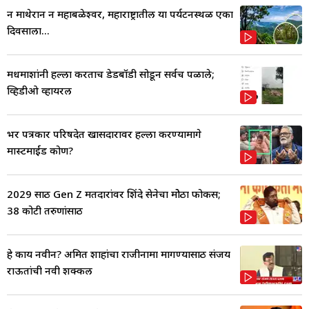
न माथेरान न महाबळेश्वर, महाराष्ट्रातील या पर्यटनस्थळी एका
दिवसाला...
मधमाशांनी हल्ला करताच डेडबॉडी सोडून सर्वच पळाले;
व्हिडीओ व्हायरल
भर पत्रकार परिषदेत खासदारावर हल्ला करण्यामागे
मास्टमाईंड कोण?
2029 साठी Gen Z मतदारांवर शिंदे सेनेचा मोेठा फोकस;
38 कोटी तरुणांसाठी
हे काय नवीन? अमित शाहांचा राजीनामा मागण्यासाठी संजय
राऊतांची नवी शक्कल