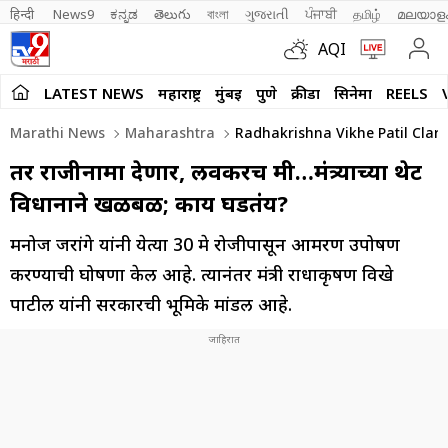
हिन्दी 
News9
ಕನ್ನಡ
తెలుగు
বাংলা
ગુજરાતી
ਪੰਜਾਬੀ
தமிழ்
മലയാള
AQI
LATEST NEWS
महाराष्ट्र
मुंबई
पुणे
क्रीडा
सिनेमा
REELS
Marathi News
Maharashtra
Radhakrishna Vikhe Patil Clarif
तर राजीनामा देणार, लवकरच मी…मंत्र्याच्या थेट
विधानाने खळबळ; काय घडतंय?
मनोज जरांगे यांनी येत्या 30 मे रोजीपासून आमरण उपोषण
करण्याची घोषणा केली आहे. त्यानंतर मंत्री राधाकृषण विखे
पाटील यांनी सरकारची भूमिके मांडली आहे.