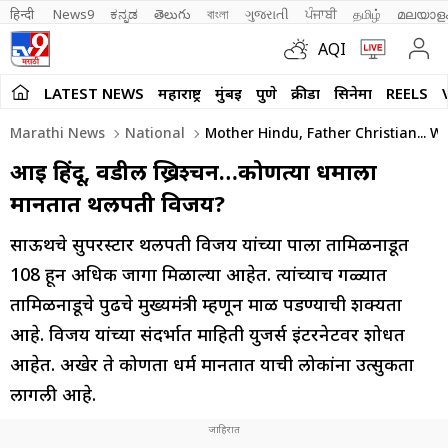
हिन्दी 
News9
ಕನ್ನಡ
తెలుగు
বাংলা
ગુજરાતી
ਪੰਜਾਬੀ
தமிழ்
മലയാള
AQI
LATEST NEWS
महाराष्ट्र
मुंबई
पुणे
क्रीडा
सिनेमा
REELS
Marathi News
National
Mother Hindu, Father Christian... W
आई हिंदू, वडील ख्रिश्चन…कोणत्या धर्माला
मानतात थलपती विजय?
साऊथचे सुपरस्टार थलपती विजय यांच्या पक्षाला तामिळनाडूत
108 हून अधिक जागा मिळाल्या आहेत. त्यांच्याच गळ्यात
तामिळनाडूचे पुढचे मुख्यमंत्री म्हणून माळ पडण्याची शक्यता
आहे. विजय यांच्या संदर्भात माहिती युजर्स इंटरनेटवर शोधत
आहेत. अखेर ते कोणता धर्म मानतात याची लोकांना उत्सुकता
लागली आहे.