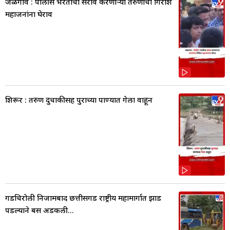
जळगाव : पोलीस भरतीचा सराव करणाऱ्या तरुणांचा गिरीश
महाजनांना घेराव
शिरूर : तरुण दुचाकीसह पुराच्या पाण्यात गेला वाहून
गडचिरोली निजामबाद छत्तीसगड राष्ट्रीय महामार्गात झाड
पडल्याने बस अडकली...